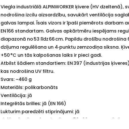
Viegla industriālā ALPINWORKER ķivere (HV dzeltenā), s
nodrošina izcilu aizsardzību, savukārt ventilācija sagla
galvas lampai. Īsais vizors ir īpaši piemērots darbam a
EN 166 standartam. Galvas apkārtmēru iespējams regul
diapazonā no 53 līdz 66 cm. Papildu drošību nodrošina 
dziļuma regulēšana un 4‑punktu zemzodiņa siksna. Ķive
+50 °C un tās kalpošanas laiks ir pieci gadi.
Atbilst šādiem standartiem: EN 397 (industrijas ķiveres),
kas nodrošina UV filtru.
Svars: ~460 g
Materiāls: polikarbonāts
Ventilācija: jā
+
Integrētās brilles: jā (EN 166)
Lukturim paredzēti stiprinājumi: jā
Pielāgošanās galvas izmēram: 53–66 cm, ar rotācijas
Stiprinājumu sistēma: 6-punktu galvas krusts, 4-pozīc