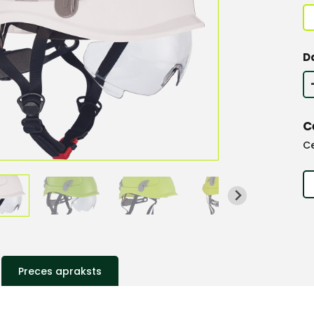
D
C
C
Preces apraksts