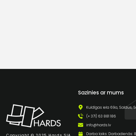
Sazinies ar mums
Kuldīgas iela 69a, Saldus, S
(+ 371) 63 881 186
info@hards.lv
Darba laiks: Darbadienās: 8:
Copyright © 2025 Hards SIA.