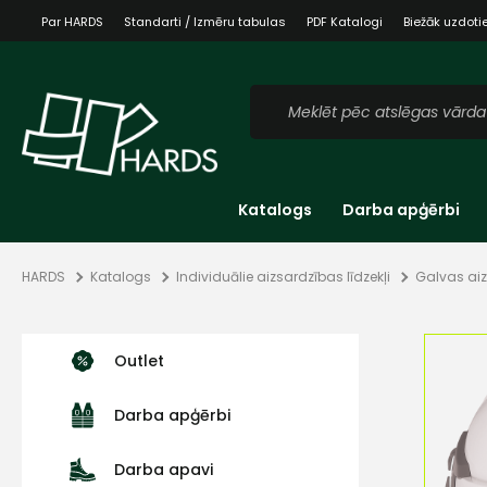
Par HARDS
Standarti / Izmēru tabulas
PDF Katalogi
Biežāk uzdoti
Katalogs
Darba apģērbi
HARDS
Katalogs
Individuālie aizsardzības līdzekļi
Galvas aiz
Outlet
Darba apģērbi
Darba apavi