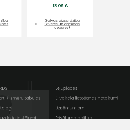
18.09 €
dzība
Galvas aizsardzība
šības
(ķiveres un drošības
cepures)
ta veikala
un
privātuma politikai
s un īpašos piedāvājumus e-
ARDS
Lejuplādes
rti / Izmēru tabulas
E-veikala lietošanas noteikumi
talogi
Uzņēmumiem
 uzdotie jautājumi
Privātuma politika
rakstus
Sīkdatnes