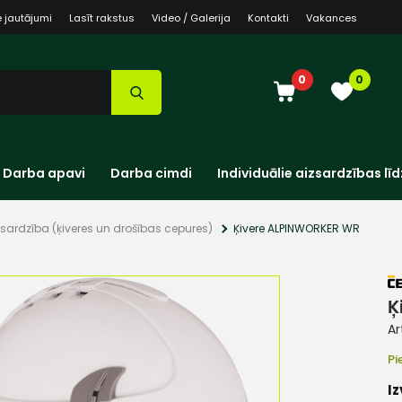
e jautājumi
Lasīt rakstus
Video / Galerija
Kontakti
Vakances
0
0
Darba apavi
Darba cimdi
Individuālie aizsardzības līd
sardzība (ķiveres un drošības cepures)
Ķivere ALPINWORKER WR
Ķ
Ar
Pi
Iz