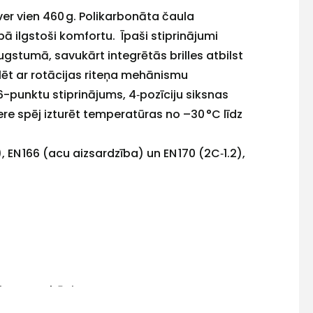
ver vien 460 g. Polikarbonāta čaula
bā ilgstoši komfortu. Īpaši stiprinājumi
ugstumā, savukārt integrētās brilles atbilst
ēt ar rotācijas riteņa mehānismu
6-punktu stiprinājums, 4‑pozīciju siksnas
re spēj izturēt temperatūras no –30 °C līdz
 EN 166 (acu aizsardzība) un EN 170 (2C‑1.2),
 riteņa mehānismu
iju siksnas dziļuma regulēšana, 4-punktu