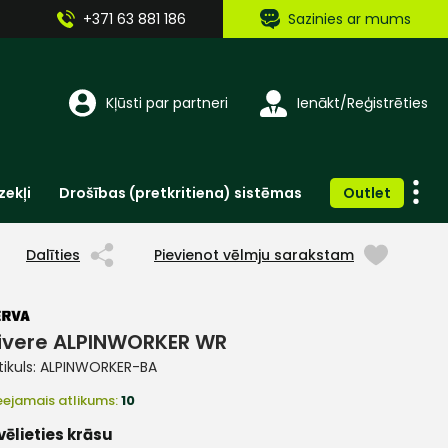
+371 63 881 186
Sazinies ar mums
Kļūsti par partneri
Ienākt/Reģistrēties
zekļi
Drošības (pretkritiena) sistēmas
Outlet
Vienreizlietojamie apģērbi un aksesuāri
Brīdinošās zīmes, lentes, uzlīmes
Dalīties
Pievienot vēlmju sarakstam
ivere ALPINWORKER WR
tikuls:
ALPINWORKER-BA
eejamais atlikums:
10
vēlieties krāsu