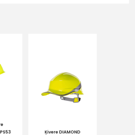
s
Kontakttālrunis
re
 PS53
Ķivere DIAMOND