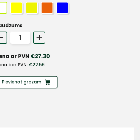
audzums
-
+
ena ar PVN
€
27.30
ena bez PVN:
€
22.56
Pievienot grozam