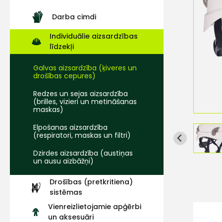
Darba cimdi
Individuālie aizsardzības
līdzekļi
Galvas aizsardzība (ķiveres un
drošības cepures)
Redzes un sejas aizsardzība
(brilles, vizieri un metināšanas
maskas)
Elpošanas aizsardzība
(respiratori, maskas un filtri)
Dzirdes aizsardzība (austiņas
un ausu aizbāžņi)
Drošības (pretkritiena)
sistēmas
Vienreizlietojamie apģērbi
un aksesuāri