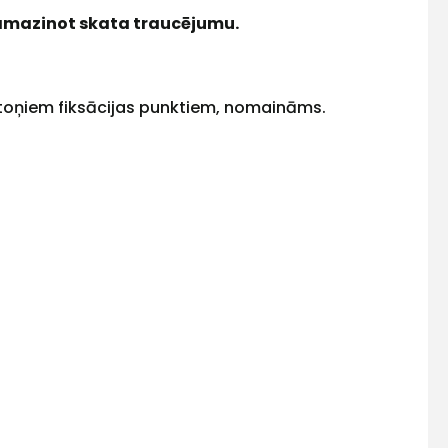
samazinot skata traucējumu.
 astoņiem fiksācijas punktiem, nomaināms.