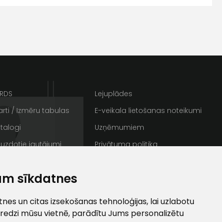
s
Kontakttālrunis
ARDS
Lejuplādes
rti / Izmēru tabulas
E-veikala lietošanas noteikumi
talogi
Uzņēmumiem
 uzdotie jautājumi
Privātuma politika
rakstus
Sīkdatnes
ta veikala
am sīkdatnes
un
privātuma politikai
/ Galerija
Semināru zāle
s un īpašos piedāvājumus e-
ti
es un citas izsekošanas tehnoloģijas, lai uzlabotu
redzi mūsu vietnē, parādītu Jums personalizētu