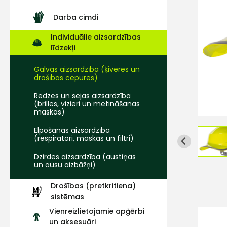
Darba cimdi
Individuālie aizsardzības
līdzekļi
Galvas aizsardzība (ķiveres un
drošības cepures)
Redzes un sejas aizsardzība
(brilles, vizieri un metināšanas
maskas)
Elpošanas aizsardzība
(respiratori, maskas un filtri)
Dzirdes aizsardzība (austiņas
un ausu aizbāžņi)
Drošības (pretkritiena)
sistēmas
Vienreizlietojamie apģērbi
un aksesuāri