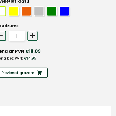
vēlieties krāsu
audzums
-
+
ena ar PVN
€
18.09
ena bez PVN:
€
14.95
Pievienot grozam