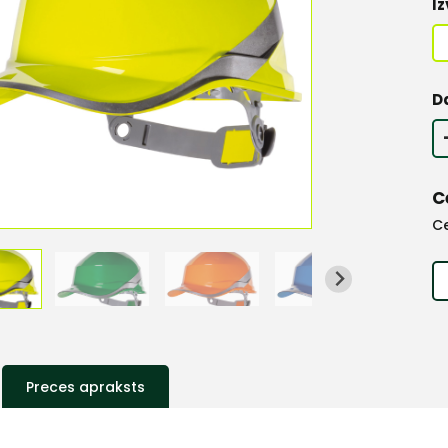
Iz
D
C
C
Preces apraksts