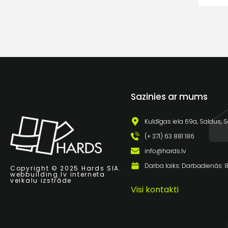
Sazinies ar mums
Kuldīgas iela 69a, Saldus, S
(+ 371) 63 881 186
info@hards.lv
Darba laiks: Darbadienās: 8:
Copyright © 2025 Hards SIA.
webbuilding.lv
interneta
veikalu izstrāde
Visi kontakti