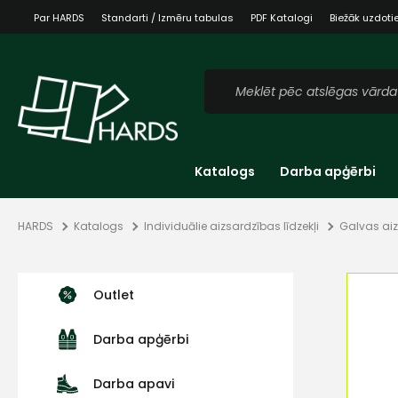
Par HARDS
Standarti / Izmēru tabulas
PDF Katalogi
Biežāk uzdoti
Katalogs
Darba apģērbi
HARDS
Katalogs
Individuālie aizsardzības līdzekļi
Galvas aiz
Outlet
Darba apģērbi
Darba apavi