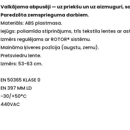
Valkājama abpusēji — uz priekšu un uz aizmuguri, 
Paredzēta zemsprieguma darbiem.
+
Materiāls: ABS plastmasa.
Iejūgs: poliamīda stiprinājums, trīs tekstila lentes ar
Izmērs regulējams ar ROTOR® sistēmu.
Maināma ķiveres pozīcija (augstu, zemu).
Pretsviedru lente.
Sazinies
Izmērs: 53-63 cm.
ar
EN 50365 KLASE 0
EN 397 MM LD
mums!
-30/+50°C
440VAC
Atbildēsim
pēc
iespējas