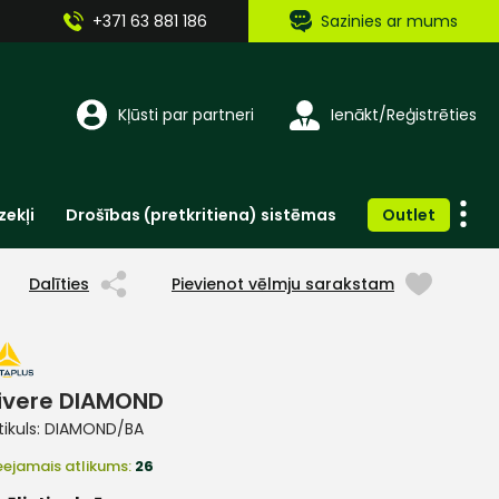
+371 63 881 186
Sazinies ar mums
Kļūsti par partneri
Ienākt/Reģistrēties
zekļi
Drošības (pretkritiena) sistēmas
Outlet
Vienreizlietojamie apģērbi un aksesuāri
Brīdinošās zīmes, lentes, uzlīmes
Dalīties
Pievienot vēlmju sarakstam
ivere DIAMOND
tikuls:
DIAMOND/BA
eejamais atlikums:
26