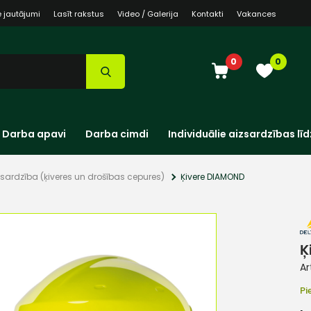
e jautājumi
Lasīt rakstus
Video / Galerija
Kontakti
Vakances
0
0
Darba apavi
Darba cimdi
Individuālie aizsardzības līd
sardzība (ķiveres un drošības cepures)
Ķivere DIAMOND
Ķ
Ar
Pi