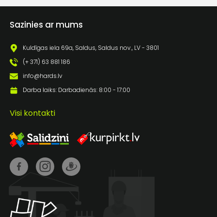
Piekrītu saņemt jaunumu
pastā
Sazinies ar mums
Kuldīgas iela 69a, Saldus, Saldus nov., LV - 3801
Sūtīt ziņojumu
(+ 371) 63 881 186
info@hards.lv
Klientu
Darba laiks: Darbadienās: 8:00 - 17:00
atbalsts
Visi kontakti
Darbdienās:
8:00 – 17:00
(+371) 63 881
186
info@hards.lv