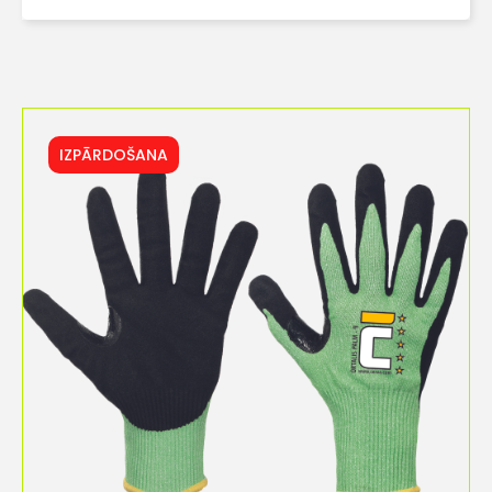
IZPĀRDOŠANA