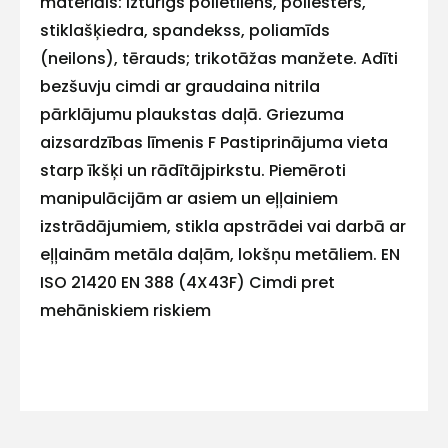
materiāls: izturīgs polietilēns, poliesters,
E-pasts
stiklašķiedra, spandekss, poliamīds
(neilons), tērauds; trikotāžas manžete. Adīti
bezšuvju cimdi ar graudaina nitrila
pārklājumu plaukstas daļā. Griezuma
Kontakttālrunis
aizsardzības līmenis F Pastiprinājuma vieta
starp īkšķi un rādītājpirkstu. Piemēroti
manipulācijām ar asiem un eļļainiem
izstrādājumiem, stikla apstrādei vai darbā ar
Ziņojums
eļļainām metāla daļām, lokšņu metāliem. EN
ISO 21420 EN 388 (4X43F) Cimdi pret
mehāniskiem riskiem
Piekrītu SIA Hards interne
lietošanas noteikumiem