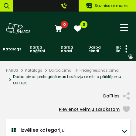
Sazinies ar mums
0
0
Darba
Darba
Darba
Individuāl
Katalogs
apģērbi
apavi
cimdi
līdzekļi
HARDS
Katalogs
Darba cimdi
Pretiegriešanas cimdi
Darba cimdi pretiegriešanas bezšuvju ar nitrila pārklājumu
ORTALIS
Dalīties
Pievienot vēlmju sarakstam
Izvēlies kategoriju