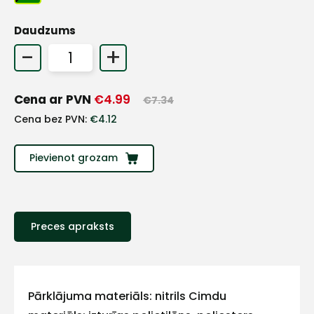
Daudzums
+
-
+
Sazinies
Cena ar PVN
€
4.99
€
7.34
ar
Cena bez PVN:
€
4.12
mums!
Pievienot grozam
Atbildēsim
pēc
iespējas
ātrāk
Preces apraksts
Vārds
Pārklājuma materiāls: nitrils Cimdu