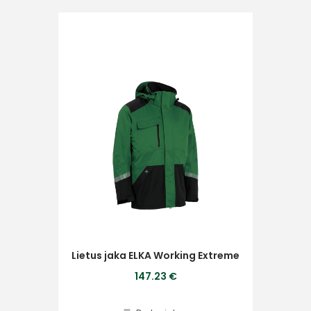
Ziņojums
Piekrītu SIA Hards interne
lietošanas noteikumiem
Piekrītu saņemt jaunumu
pastā
Lietus jaka ELKA Working Extreme
Sūtīt ziņojumu
147.23 €
Klientu