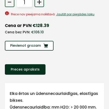
-
+
Prece nav pieejama noliktavā.
Jautāt par piegādes laiku
Cena ar PVN
€
128.39
Cena bez PVN:
€
106.10
Pievienot grozam
Preces apraksts
+
Sazinies
Elka ērtas un ūdensnecaurlaidīgas, elastīgas
bikses.
ar
Ūdensnecaurlaidība: mm H2O: > 20 000 mm.