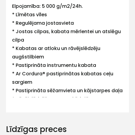
Elpojamība: 5 000 g/m2/24h.
mums!
* Līmētas vīles
Atbildēsim
* Regulējama jostasvieta
pēc
iespējas
* Jostas cilpas, kabata mērlentei un atslēgu
ātrāk
cilpa
* Kabatas ar atloku un rāvējslēdzēju
Vārds
augšstilbiem
* Pastiprināta instrumentu kabata
* Ar Cordura® pastiprinātas kabatas ceļu
sargiem
E-pasts
* Pastiprināta sēžamvieta un kājstarpes daļa
* Rāvējslēdzēji staru apakšdaļā
* Atstarojošas detaļas.
Kontakttālrunis
Sertifikāti: EN 343 (4 4 X).
Līdzīgas preces