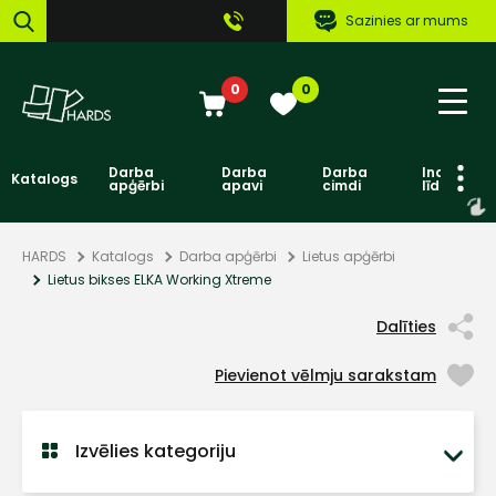
Sazinies ar mums
0
0
Darba
Darba
Darba
Individuāl
Katalogs
apģērbi
apavi
cimdi
līdzekļi
HARDS
Katalogs
Darba apģērbi
Lietus apģērbi
Lietus bikses ELKA Working Xtreme
Dalīties
Pievienot vēlmju sarakstam
Izvēlies kategoriju