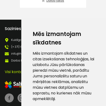
Darba jakas
atbalsts
Darbdienās:
8:00 – 17:00
Sazinies ar mums
Mēs izmantojam
(+371) 63 881
186
Kuldīgas iela 69a, Saldus, Saldus nov., LV - 3801
sīkdatnes
(+ 371) 63 881 186
info@hards.lv
Mēs izmantojam sīkdatnes un
info@hards.lv
citas izsekošanas tehnoloģijas, lai
Darba laiks: Darbadienās: 8:00 - 17:00
uzlabotu Jūsu pārlūkošanas
pieredzi mūsu vietnē, parādītu
Visi kontakti
Jums personalizētu saturu un
mērķētas reklāmas, analizētu
mūsu vietnes datplūsmu un
saprastu, no kurienes nāk mūsu
apmeklētāji.