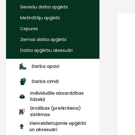
Sieviešu darba apģērbi
Metinātāju apģērbi
Cepures
Ziemas darba apģērbi
Darba apģērbu aksesuāri
Darba apavi
Darba cimdi
Individuālie aizsardzības
līdzekļi
Drošības (pretkritiena)
sistēmas
Vienreizlietojamie apģērbi
un aksesuāri