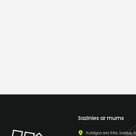
Sazinies ar mums
Kuldīgas iela 69a, Saldus, S