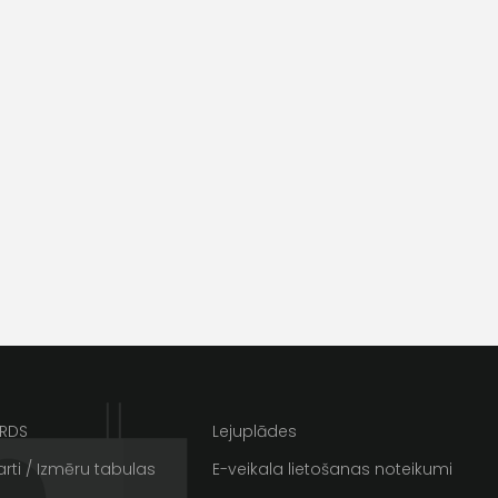
ta veikala
un
privātuma politikai
s un īpašos piedāvājumus e-
ARDS
Lejuplādes
rti / Izmēru tabulas
E-veikala lietošanas noteikumi