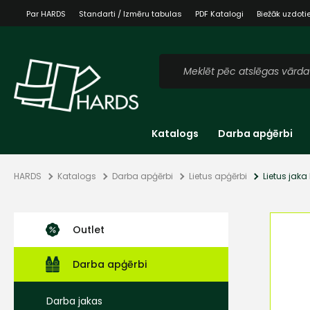
Par HARDS
Standarti / Izmēru tabulas
PDF Katalogi
Biežāk uzdoti
Katalogs
Darba apģērbi
HARDS
Katalogs
Darba apģērbi
Lietus apģērbi
Lietus jaka
Outlet
Darba apģērbi
Darba jakas