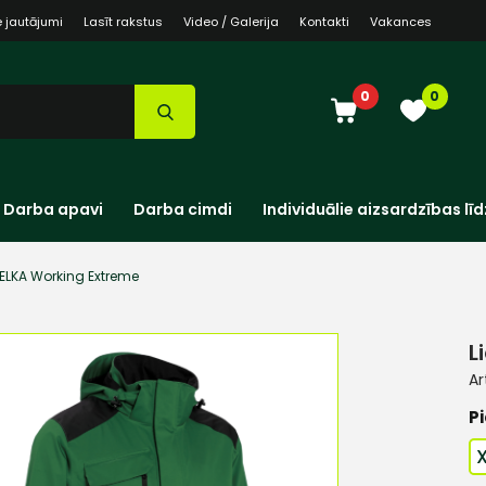
e jautājumi
Lasīt rakstus
Video / Galerija
Kontakti
Vakances
0
0
Darba apavi
Darba cimdi
Individuālie aizsardzības līd
 ELKA Working Extreme
L
Ar
Pi