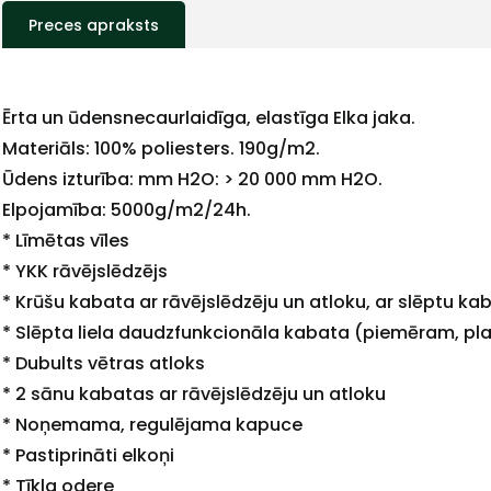
Preces apraksts
Ērta un ūdensnecaurlaidīga, elastīga Elka jaka.
Materiāls: 100% poliesters. 190g/m2.
Ūdens izturība: mm H2O: > 20 000 mm H2O.
Elpojamība: 5000g/m2/24h.
* Līmētas vīles
* YKK rāvējslēdzējs
* Krūšu kabata ar rāvējslēdzēju un atloku, ar slēptu kab
* Slēpta liela daudzfunkcionāla kabata (piemēram, 
* Dubults vētras atloks
* 2 sānu kabatas ar rāvējslēdzēju un atloku
* Noņemama, regulējama kapuce
+
* Pastiprināti elkoņi
* Tīkla odere