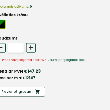
eejamais atlikums:
0
vēlieties krāsu
audzums
-
+
Prece nav pieejama noliktavā.
Jautāt par piegādes laiku
ena ar PVN
€
147.23
ena bez PVN:
€
121.67
Pievienot grozam