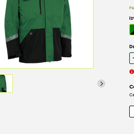
Pi
Iz
D
C
C