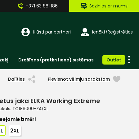
+371 63 881 186
Sazinies ar mums
Kļūsti par partneri
Ienākt/Reģistrēties
zekļi
Drošības (pretkritiena) sistēmas
Outlet
Vienreizlietojamie apģērbi un aksesuāri
Brīdinošās zīmes, lentes, uzlīmes
Dalīties
Pievienot vēlmju sarakstam
ietus jaka ELKA Working Extreme
tikuls:
TC186000-ZA/XL
eejamie izmēri
XL
2XL