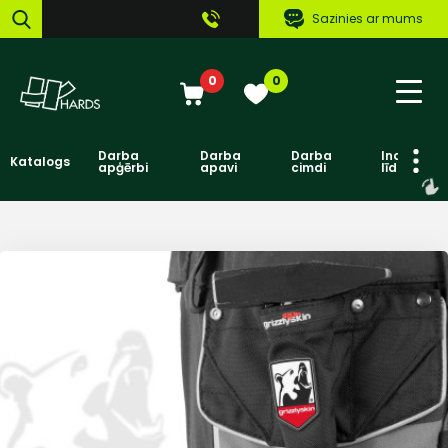
Sazinies ar mums
0
0
Darba
Darba
Darba
Individuāl
Katalogs
apģērbi
apavi
cimdi
līdzekļi