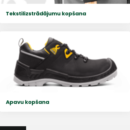
Tekstilizstrādājumu kopšana
+
Sazinies
Apavu kopšana
ar
mums!