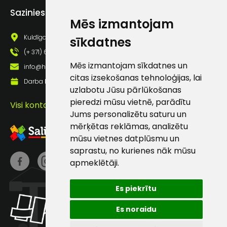
Atbildēsim
Sazinies ar mums
pēc
Mēs izmantojam
iespējas
ātrāk
Kuldīgas iela 69a, Saldus, Saldus nov., LV - 3801
sīkdatnes
(+ 371) 63 881 186
Vārds
Mēs izmantojam sīkdatnes un
info@hards.lv
citas izsekošanas tehnoloģijas, lai
Darba laiks: Darbadienās: 8:00 - 17:00
uzlabotu Jūsu pārlūkošanas
pieredzi mūsu vietnē, parādītu
Visi kontakti
Jums personalizētu saturu un
E-pasts
mērķētas reklāmas, analizētu
mūsu vietnes datplūsmu un
saprastu, no kurienes nāk mūsu
apmeklētāji.
Kontakttālrunis
Es piekrītu
Es noraidu
Ziņojums