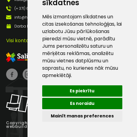
sīkdatnes
(+ 371) 63 881 186
Mēs izmantojam sīkdatnes un
info@hards.lv
Sūtīt ziņojumu
citas izsekošanas tehnoloģijas, lai
Darba laiks: Darbadienās: 8:00 - 17:00
uzlabotu Jūsu pārlūkošanas
Klientu
pieredzi mūsu vietnē, parādītu
Visi kontakti
Jums personalizētu saturu un
atbalsts
mērķētas reklāmas, analizētu
mūsu vietnes datplūsmu un
saprastu, no kurienes nāk mūsu
Darbdienās:
apmeklētāji.
8:00 – 17:00
(+371) 63 881
Es piekrītu
186
Es noraidu
info@hards.lv
Mainīt manas preferences
Copyright © 2025 Hards SIA.
webbuilding.lv
interneta veikalu izstrāde