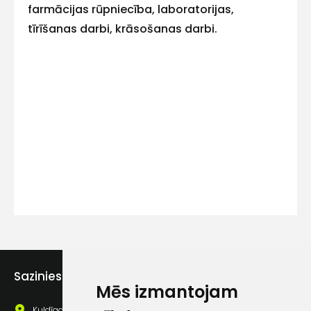
farmācijas rūpniecība, laboratorijas,
tīrīšanas darbi, krāsošanas darbi.
Kontakttālrunis
Ziņojums
Piekrītu SIA Hards interne
lietošanas noteikumiem
Sazinies ar mums
Mēs izmantojam
Piekrītu saņemt jaunumu
pastā
Kuldīgas iela 69a, Saldus, Saldus nov., LV - 3801