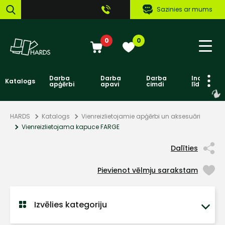
Sazinies ar mums
0
0
Darba
Darba
Darba
Individuāl
Katalogs
apģērbi
apavi
cimdi
līdzekļi
HARDS
Katalogs
Vienreizlietojamie apģērbi un aksesuāri
Vienreizlietojama kapuce FARGE
Dalīties
Pievienot vēlmju sarakstam
Izvēlies kategoriju