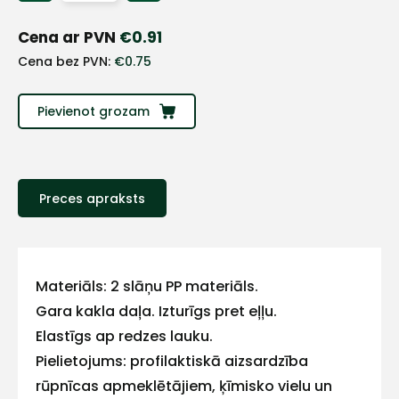
+
Cena ar PVN
€
0.91
Sazinies
Cena bez PVN:
€
0.75
ar
Pievienot grozam
mums!
Atbildēsim
pēc
Preces apraksts
iespējas
ātrāk
Vārds
Materiāls: 2 slāņu PP materiāls.
Gara kakla daļa. Izturīgs pret eļļu.
Elastīgs ap redzes lauku.
Pielietojums: profilaktiskā aizsardzība
E-pasts
rūpnīcas apmeklētājiem, ķīmisko vielu un