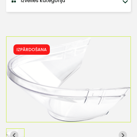
Izvēlies kategoriju
IZPĀRDOŠANA