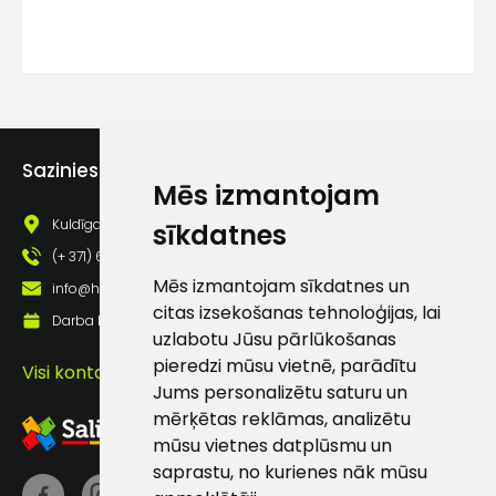
Ziņojums
Sazinies ar mums
Mēs izmantojam
Kuldīgas iela 69a, Saldus, Saldus nov., LV - 3801
sīkdatnes
(+ 371) 63 881 186
Piekrītu SIA Hards interne
Mēs izmantojam sīkdatnes un
lietošanas noteikumiem
info@hards.lv
citas izsekošanas tehnoloģijas, lai
Darba laiks: Darbadienās: 8:00 - 17:00
Piekrītu saņemt jaunumu
uzlabotu Jūsu pārlūkošanas
pastā
pieredzi mūsu vietnē, parādītu
Visi kontakti
Jums personalizētu saturu un
mērķētas reklāmas, analizētu
Sūtīt ziņojumu
mūsu vietnes datplūsmu un
saprastu, no kurienes nāk mūsu