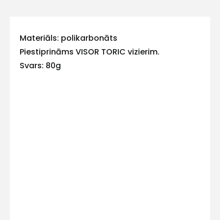
ar
mums!
Materiāls: polikarbonāts
Atbildēsim
pēc
Piestiprināms VISOR TORIC vizierim.
iespējas
Svars: 80g
ātrāk
Vārds
E-pasts
Kontakttālrunis