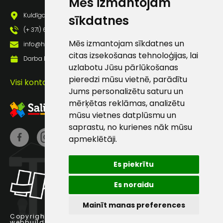
Mēs izmantojam
pastā
Kuldīgas iela 69a, Saldus, Saldus nov., LV - 3801
sīkdatnes
(+ 371) 63 881 186
Sūtīt ziņojumu
Mēs izmantojam sīkdatnes un
info@hards.lv
citas izsekošanas tehnoloģijas, lai
Darba laiks: Darbadienās: 8:00 - 17:00
uzlabotu Jūsu pārlūkošanas
Klientu
pieredzi mūsu vietnē, parādītu
Visi kontakti
Jums personalizētu saturu un
atbalsts
mērķētas reklāmas, analizētu
mūsu vietnes datplūsmu un
Darbdienās:
saprastu, no kurienes nāk mūsu
8:00 – 17:00
apmeklētāji.
(+371) 63 881
186
Es piekrītu
info@hards.lv
Es noraidu
Mainīt manas preferences
Copyright © 2025 Hards SIA.
webbuilding.lv
interneta veikalu izstrāde