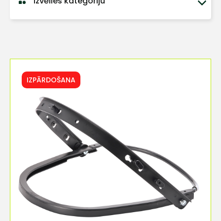
Izvēlies kategoriju
IZPĀRDOŠANA