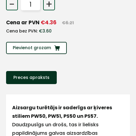
-
+
+
Cena ar PVN
€
4.36
€
6.21
Sazinies
Cena bez PVN:
€
3.60
ar
Pievienot grozam
mums!
Atbildēsim
pēc
iespējas
Preces apraksts
ātrāk
Vārds
Aizsargu turētājs ir saderīgs ar ķiveres
stiliem PW50, PW51, PS50 un PS57.
Daudzpusīgs un drošs, tas ir lielisks
E-pasts
papildinājums galvas aizsardzības