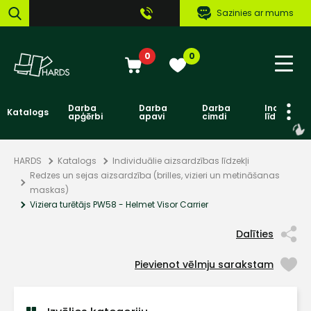
Sazinies ar mums
0
0
Darba
Darba
Darba
Individuāl
Katalogs
apģērbi
apavi
cimdi
līdzekļi
HARDS
Katalogs
Individuālie aizsardzības līdzekļi
Redzes un sejas aizsardzība (brilles, vizieri un metināšanas
maskas)
Viziera turētājs PW58 - Helmet Visor Carrier
Dalīties
Pievienot vēlmju sarakstam