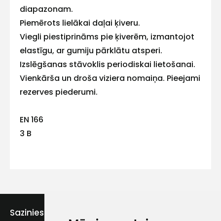
diapazonam.
Piemērots lielākai daļai ķiveru.
Viegli piestiprināms pie ķiverēm, izmantojot
Kontakttālrunis
elastīgu, ar gumiju pārklātu atsperi.
Izslēgšanas stāvoklis periodiskai lietošanai.
Vienkārša un droša viziera nomaiņa. Pieejami
rezerves piederumi.
Ziņojums
EN 166
3 B
F
EN 1731
Piekrītu SIA Hards interne
lietošanas noteikumiem
Sazinies ar mums
Piekrītu saņemt jaunumu