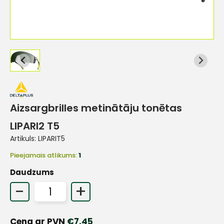
Aizsargbrilles metinātāju tonētas
LIPARI2 T5
Artikuls:
LIPARIT5
Pieejamais atlikums:
1
Daudzums
-
+
Cena ar PVN
€
7.45