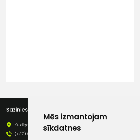
Kontakttālrunis
Ziņojums
Piekrītu SIA Hards interne
Sazinies ar mums
lietošanas noteikumiem
Mēs izmantojam
Piekrītu saņemt jaunumu
Kuldīgas iela 69a, Saldus, Saldus nov., LV - 3801
sīkdatnes
pastā
(+ 371) 63 881 186