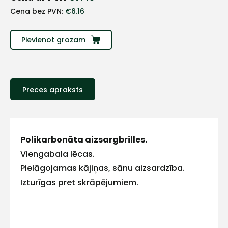
+
Cena bez PVN:
€
6.16
Sazinies
Pievienot grozam
ar
mums!
Preces apraksts
Atbildēsim
pēc
iespējas
ātrāk
Polikarbonāta aizsargbrilles.
Vārds
Viengabala lēcas.
Pielāgojamas kājiņas, sānu aizsardzība.
Izturīgas pret skrāpējumiem.
E-pasts