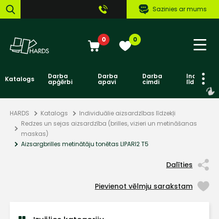
Sazinies ar mums
0
0
Darba
Darba
Darba
Individuāl
Katalogs
apģērbi
apavi
cimdi
līdzekļi
HARDS
Katalogs
Individuālie aizsardzības līdzekļi
Redzes un sejas aizsardzība (brilles, vizieri un metināšanas
maskas)
Aizsargbrilles metinātāju tonētas LIPARI2 T5
Dalīties
Pievienot vēlmju sarakstam