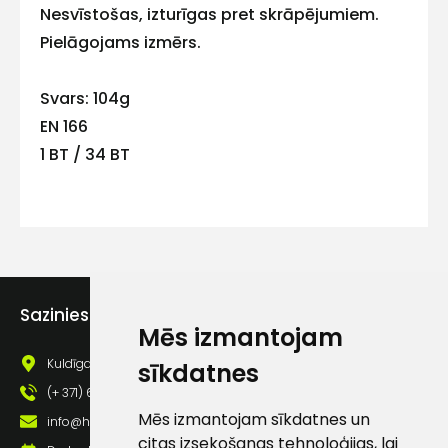
Nesvīstošas, izturīgas pret skrāpējumiem.
Kontakttālrunis
Pielāgojams izmērs.
Svars: 104g
EN 166
Ziņojums
1 BT / 34 BT
Sazinies ar mums
Piekrītu SIA Hards interne
Mēs izmantojam
lietošanas noteikumiem
Kuldīgas iela 69a, Saldus, Saldus nov., LV - 3801
sīkdatnes
Piekrītu saņemt jaunumu
(+ 371) 63 881 186
pastā
Mēs izmantojam sīkdatnes un
info@hards.lv
citas izsekošanas tehnoloģijas, lai