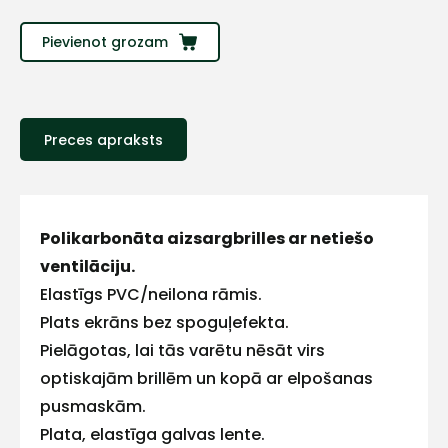
Sazinies
Pievienot grozam
ar
mums!
Preces apraksts
Atbildēsim
pēc
iespējas
ātrāk
Polikarbonāta aizsargbrilles ar netiešo
Vārds
ventilāciju.
Elastīgs PVC/neilona rāmis.
Plats ekrāns bez spoguļefekta.
Pielāgotas, lai tās varētu nēsāt virs
E-pasts
optiskajām brillēm un kopā ar elpošanas
pusmaskām.
Plata, elastīga galvas lente.