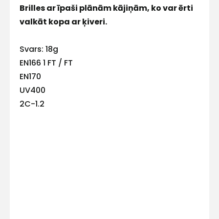
mums!
Brilles ar īpaši plānām kājiņām, ko var ērti
valkāt kopa ar ķiveri.
Atbildēsim
pēc
iespējas
Svars: 18g
ātrāk
EN166 1 FT / FT
Vārds
EN170
UV400
2C-1.2
E-pasts
Kontakttālrunis