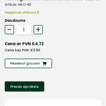
Artikuls:
MILO-BE
Pieejamais atlikums:
1
Daudzums
-
+
Cena ar PVN
€
4.72
Cena bez PVN:
€
3.90
Pievienot grozam
+
Sazinies
Preces apraksts
ar