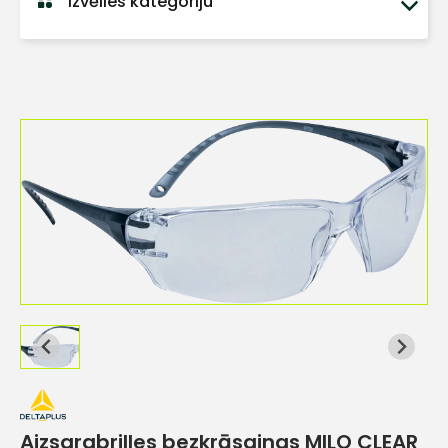
Izvēlies kategoriju
Aizsargbrilles bezkrāsainas MILO CLEAR