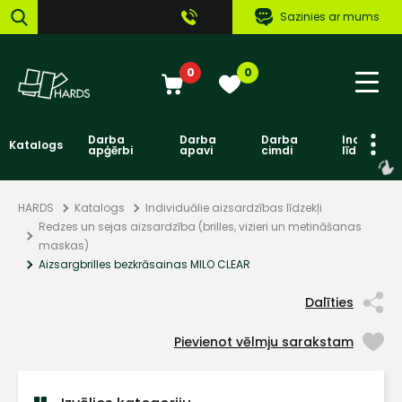
Sazinies ar mums
0
0
Darba
Darba
Darba
Individuāl
Katalogs
apģērbi
apavi
cimdi
līdzekļi
HARDS
Katalogs
Individuālie aizsardzības līdzekļi
Redzes un sejas aizsardzība (brilles, vizieri un metināšanas
maskas)
Aizsargbrilles bezkrāsainas MILO CLEAR
Dalīties
Pievienot vēlmju sarakstam