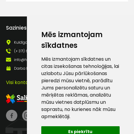
Ziņojums
Sazinies ar mums
Mēs izmantojam
Kuldīgas iela 69a, Saldus, Saldus nov., LV - 3801
sīkdatnes
(+ 371) 63 881 186
Mēs izmantojam sīkdatnes un
info@hards.lv
Piekrītu SIA Hards interne
citas izsekošanas tehnoloģijas, lai
Darba laiks: Darbadienās: 8:00 - 17:00
lietošanas noteikumiem
uzlabotu Jūsu pārlūkošanas
Piekrītu saņemt jaunumu
pieredzi mūsu vietnē, parādītu
Visi kontakti
pastā
Jums personalizētu saturu un
mērķētas reklāmas, analizētu
mūsu vietnes datplūsmu un
Sūtīt ziņojumu
saprastu, no kurienes nāk mūsu
apmeklētāji.
Klientu
Es piekrītu