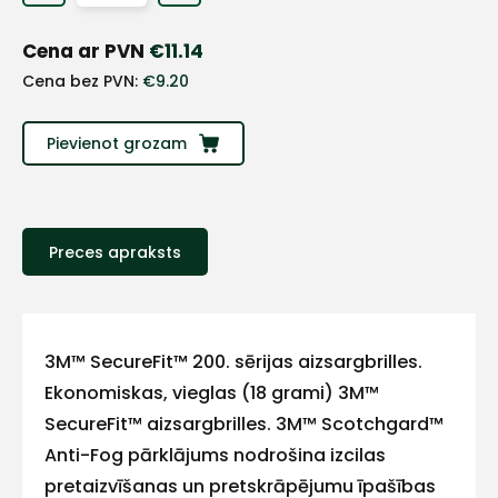
Cena ar PVN
€
11.14
Cena bez PVN:
€
9.20
Pievienot grozam
Preces apraksts
+
3M™ SecureFit™ 200. sērijas aizsargbrilles.
Sazinies
Ekonomiskas, vieglas (18 grami) 3M™
SecureFit™ aizsargbrilles. 3M™ Scotchgard™
ar
Anti-Fog pārklājums nodrošina izcilas
pretaizvīšanas un pretskrāpējumu īpašības