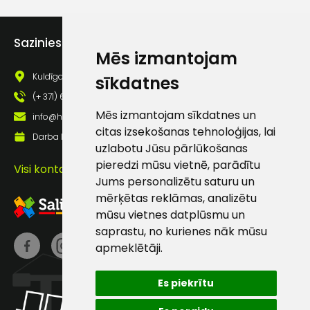
atbalsts
Sazinies ar mums
Darbdienās:
Mēs izmantojam
8:00 – 17:00
Kuldīgas iela 69a, Saldus, Saldus nov., LV - 3801
sīkdatnes
(+371) 63 881
186
(+ 371) 63 881 186
Mēs izmantojam sīkdatnes un
info@hards.lv
info@hards.lv
citas izsekošanas tehnoloģijas, lai
Darba laiks: Darbadienās: 8:00 - 17:00
uzlabotu Jūsu pārlūkošanas
pieredzi mūsu vietnē, parādītu
Visi kontakti
Jums personalizētu saturu un
mērķētas reklāmas, analizētu
mūsu vietnes datplūsmu un
saprastu, no kurienes nāk mūsu
apmeklētāji.
Es piekrītu