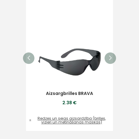
Ziņojums
Piekrītu SIA Hards interne
lietošanas noteikumiem
Piekrītu saņemt jaunumu
pastā
Aizsargbrilles BRAVA
2.38 €
Sūtīt ziņojumu
Redzes un sejas aizsardzība (brilles,
Re
vizieri un metināšanas maskas)
Klientu