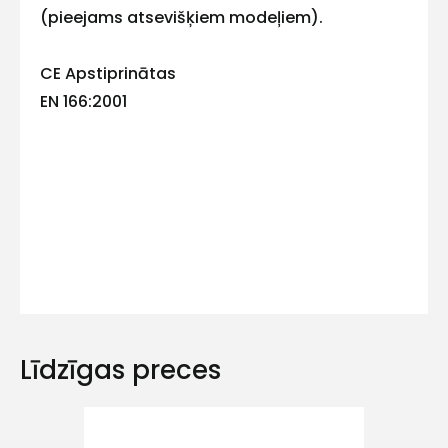
mums!
(pieejams atsevišķiem modeļiem).
Atbildēsim
pēc
iespējas
CE Apstiprinātas
ātrāk
EN 166:2001
Vārds
E-pasts
Kontakttālrunis
Līdzīgas preces