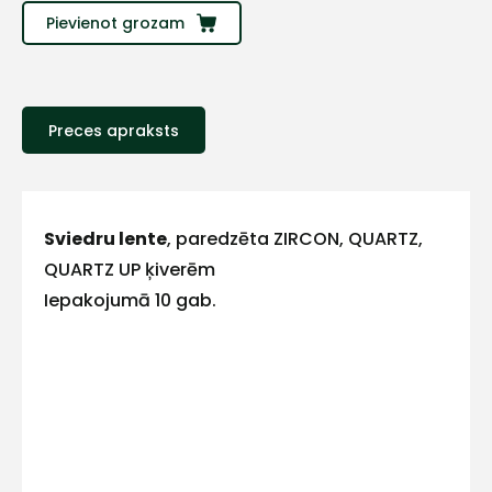
Sazinies
Pievienot grozam
ar
mums!
Preces apraksts
Atbildēsim
pēc
iespējas
ātrāk
Sviedru lente
, paredzēta ZIRCON, QUARTZ,
QUARTZ UP ķiverēm
Vārds
Iepakojumā 10 gab.
E-pasts