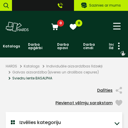
Sazinies ar mums
0
0
Darba
Darba
Darba
Individuāl
Katalogs
apģērbi
apavi
cimdi
līdzekļi
HARDS
Katalogs
Individuālie aizsardzības līdzekļi
Galvas aizsardzība (ķiveres un drošības cepures)
Sviedru lente BASALPHA
Dalīties
Pievienot vēlmju sarakstam
Izvēlies kategoriju