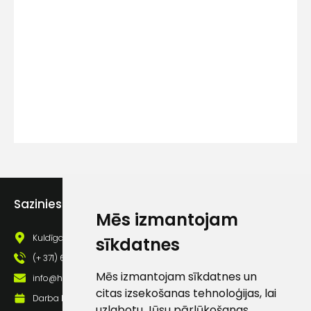
Kontakttālrunis
Ziņojums
Sazinies ar mums
Piekrītu SIA Hards interne
Mēs izmantojam
lietošanas noteikumiem
Kuldīgas iela 69a, Saldus, Saldus nov., LV - 3801
sīkdatnes
Piekrītu saņemt jaunumu
(+ 371) 63 881 186
pastā
Mēs izmantojam sīkdatnes un
info@hards.lv
citas izsekošanas tehnoloģijas, lai
Darba laiks: Darbadienās: 8:00 - 17:00
uzlabotu Jūsu pārlūkošanas