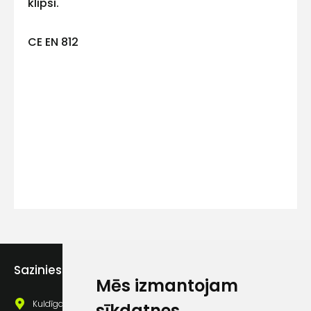
klipsi.
CE EN 812
Kontakttālrunis
Ziņojums
Piekrītu SIA Hards interne
lietošanas noteikumiem
Sazinies ar mums
Mēs izmantojam
Piekrītu saņemt jaunumu
pastā
Kuldīgas iela 69a, Saldus, Saldus nov., LV - 3801
sīkdatnes