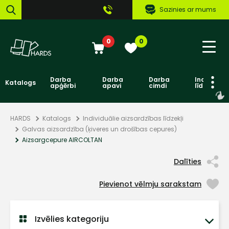
Sazinies ar mums
0
0
Darba
Darba
Darba
Individuāl
Katalogs
apģērbi
apavi
cimdi
līdzekļi
HARDS
Katalogs
Individuālie aizsardzības līdzekļi
Galvas aizsardzība (ķiveres un drošības cepures)
Aizsargcepure AIRCOLTAN
Dalīties
Pievienot vēlmju sarakstam
Izvēlies kategoriju