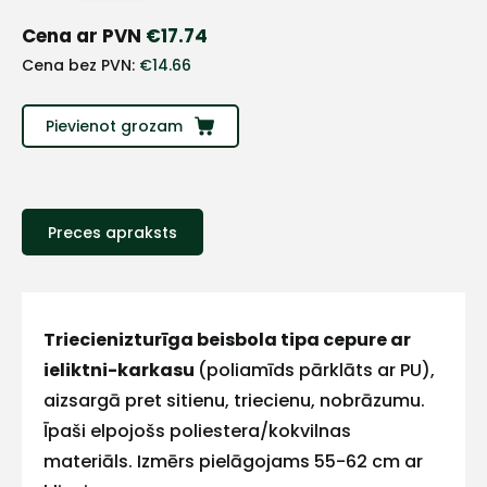
+
Cena ar PVN
€
17.74
Cena bez PVN:
€
14.66
Sazinies
ar
Pievienot grozam
mums!
Atbildēsim
Preces apraksts
pēc
iespējas
ātrāk
Vārds
Triecienizturīga beisbola tipa cepure ar
ieliktni-karkasu
(poliamīds pārklāts ar PU),
aizsargā pret sitienu, triecienu, nobrāzumu.
Īpaši elpojošs poliestera/kokvilnas
E-pasts
materiāls. Izmērs pielāgojams 55-62 cm ar