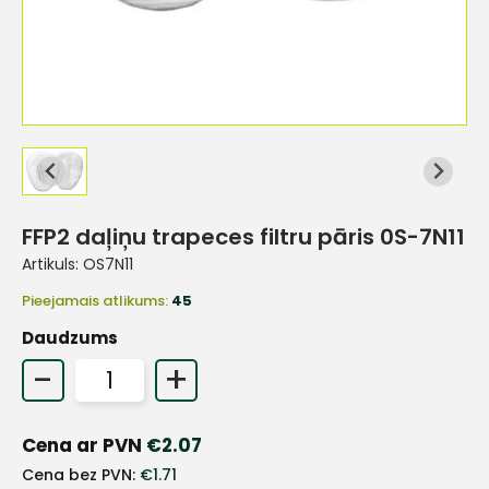
FFP2 daļiņu trapeces filtru pāris 0S-7N11
Artikuls:
OS7N11
Pieejamais atlikums:
45
Daudzums
-
+
+
Cena ar PVN
€
2.07
Cena bez PVN:
€
1.71