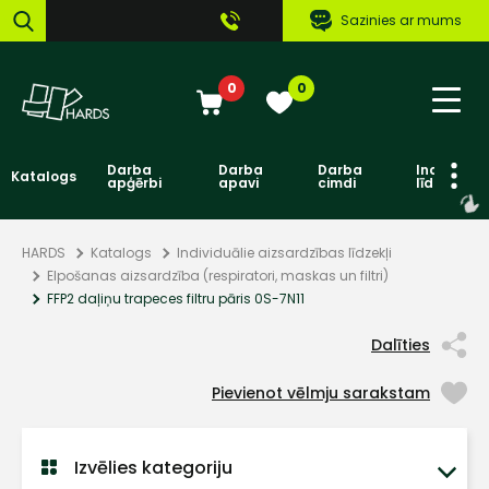
Sazinies ar mums
0
0
Darba
Darba
Darba
Individuāl
Katalogs
apģērbi
apavi
cimdi
līdzekļi
HARDS
Katalogs
Individuālie aizsardzības līdzekļi
Elpošanas aizsardzība (respiratori, maskas un filtri)
FFP2 daļiņu trapeces filtru pāris 0S-7N11
Dalīties
Pievienot vēlmju sarakstam
Izvēlies kategoriju