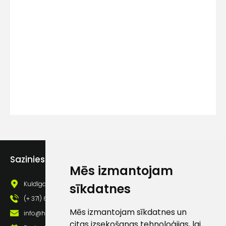
Kontakttālrunis
Ziņojums
Sazinies ar mums
Piekrītu SIA Hards interne
Mēs izmantojam
lietošanas noteikumiem
Kuldīgas iela 69a, Saldus, Saldus nov., LV - 3801
sīkdatnes
Piekrītu saņemt jaunumu
(+ 371) 63 881 186
pastā
Mēs izmantojam sīkdatnes un
info@hards.lv
citas izsekošanas tehnoloģijas, lai