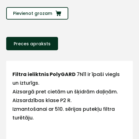
Sazinies
Pievienot grozam
ar
mums!
Preces apraksts
Atbildēsim
pēc
iespējas
ātrāk
Filtra ieliktnis PolyGARD
7N11 ir īpaši viegls
Vārds
un izturīgs.
Aizsargā pret cietām un šķidrām daļiņām.
Aizsardzības klase P2 R.
Izmantošanai ar 510. sērijas putekļu filtra
E-pasts
turētāju.