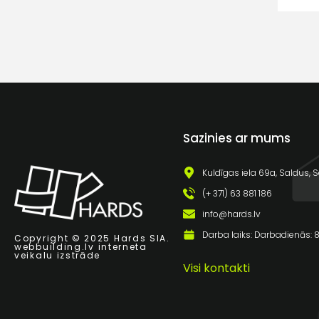
Sazinies ar mums
Kuldīgas iela 69a, Saldus, S
(+ 371) 63 881 186
info@hards.lv
Darba laiks: Darbadienās: 8:
Copyright © 2025 Hards SIA.
webbuilding.lv
interneta
veikalu izstrāde
Visi kontakti