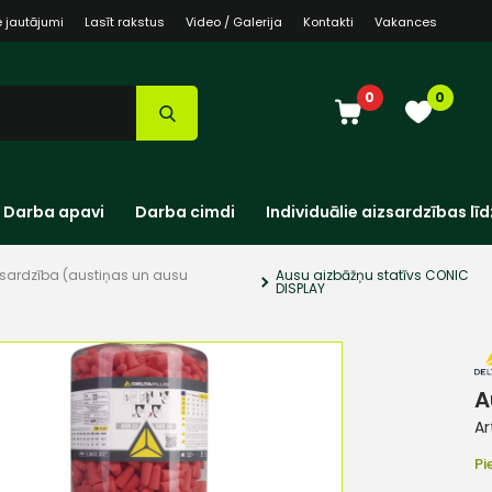
e jautājumi
Lasīt rakstus
Video / Galerija
Kontakti
Vakances
0
0
Darba apavi
Darba cimdi
Individuālie aizsardzības līd
zsardzība (austiņas un ausu
Ausu aizbāžņu statīvs CONIC
DISPLAY
A
Ar
Pi