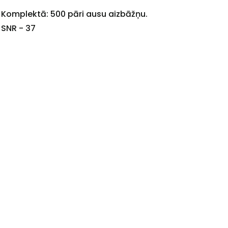
Komplektā: 500 pāri ausu aizbāžņu.
SNR - 37
+
Sazinies
ar
mums!
Atbildēsim
pēc
iespējas