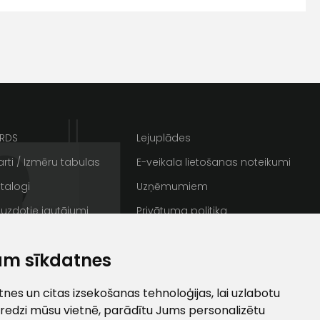
s
Kontakttālrunis
ARDS
Lejuplādes
rti / Izmēru tabulas
E-veikala lietošanas noteikumi
talogi
Uzņēmumiem
 uzdotie jautājumi
Privātuma politika
rakstus
Sīkdatnes
ta veikala
am sīkdatnes
un
privātuma politikai
/ Galerija
Semināru zāle
s un īpašos piedāvājumus e-
ti
es un citas izsekošanas tehnoloģijas, lai uzlabotu
redzi mūsu vietnē, parādītu Jums personalizētu