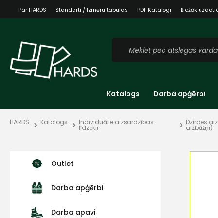
Par HARDS
Standarti / Izmēru tabulas
PDF Katalogi
Biežāk uzdoti
Katalogs
Darba apģērbi
HARDS
Katalogs
Individuālie aizsardzības
Dzirdes ai
līdzekļi
aizbāžņi)
Outlet
Darba apģērbi
Darba apavi