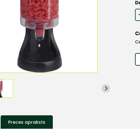
D
C
C
Preces apraksts