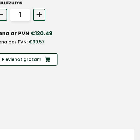
audzums
-
+
ena ar PVN
€
120.49
ena bez PVN:
€
99.57
Pievienot grozam