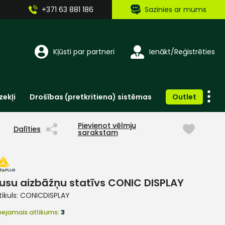
+371 63 881 186
Sazinies ar mums
Kļūsti par partneri
Ienākt/Reģistrēties
zekļi
Drošības (pretkritiena) sistēmas
Outlet
Vienreizlietojamie apģērbi un aksesuāri
Brīdinošās zīmes, lentes, uzlīmes
Pievienot vēlmju
Dalīties
sarakstam
usu aizbāžņu statīvs CONIC DISPLAY
tikuls:
CONICDISPLAY
eejamais atlikums:
3