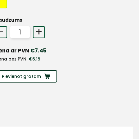
audzums
-
+
ena ar PVN
€
7.45
ena bez PVN:
€
6.15
Pievienot grozam