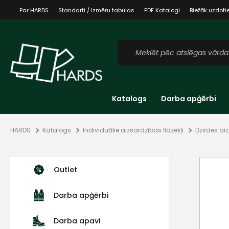
Par HARDS
Standarti / Izmēru tabulas
PDF Katalogi
Biežāk uzdoti
Katalogs
Darba apģērbi
HARDS
Katalogs
Individuālie aizsardzības līdzekļi
Dzirdes ai
Outlet
Darba apģērbi
Darba apavi