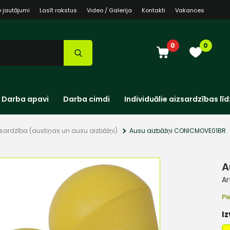
e jautājumi
Lasīt rakstus
Video / Galerija
Kontakti
Vakances
0
0
Darba apavi
Darba cimdi
Individuālie aizsardzības līd
zsardzība (austiņas un ausu aizbāžņi)
Ausu aizbāžņi CONICMOVE01BR
A
Ar
Pi
Iz