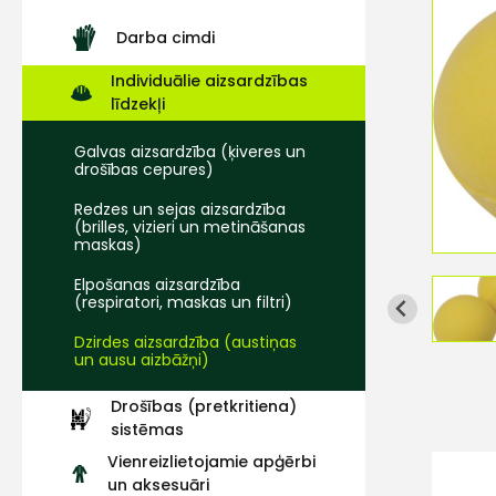
Darba cimdi
Individuālie aizsardzības
līdzekļi
Galvas aizsardzība (ķiveres un
drošības cepures)
Redzes un sejas aizsardzība
(brilles, vizieri un metināšanas
maskas)
Elpošanas aizsardzība
(respiratori, maskas un filtri)
Dzirdes aizsardzība (austiņas
un ausu aizbāžņi)
Drošības (pretkritiena)
sistēmas
Vienreizlietojamie apģērbi
un aksesuāri