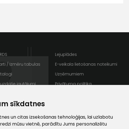
s
Kontakttālrunis
ARDS
Lejuplādes
rti / Izmēru tabulas
E-veikala lietošanas noteikumi
talogi
Uzņēmumiem
 uzdotie jautājumi
Privātuma politika
rakstus
Sīkdatnes
ta veikala
am sīkdatnes
un
privātuma politikai
/ Galerija
Semināru zāle
s un īpašos piedāvājumus e-
ti
es un citas izsekošanas tehnoloģijas, lai uzlabotu
redzi mūsu vietnē, parādītu Jums personalizētu