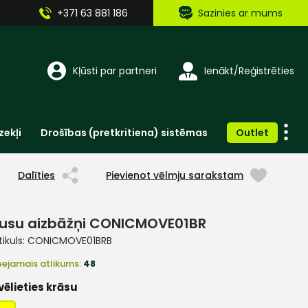
+371 63 881 186
Sazinies ar mums
Kļūsti par partneri
Ienākt/Reģistrēties
zekļi
Drošības (pretkritiena) sistēmas
Outlet
Vienreizlietojamie apģērbi un aksesuāri
Brīdinošās zīmes, lentes, uzlīmes
Dalīties
Pievienot vēlmju sarakstam
usu aizbāžņi CONICMOVE01BR
tikuls:
CONICMOVE01BRB
eejamais atlikums:
48
vēlieties krāsu