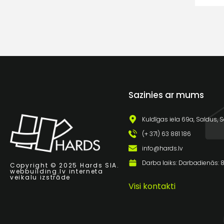
Sazinies ar mums
Kuldīgas iela 69a, Saldus, S
(+ 371) 63 881 186
info@hards.lv
Darba laiks: Darbadienās: 8:
Copyright © 2025 Hards SIA.
webbuilding.lv
interneta
veikalu izstrāde
Visi kontakti