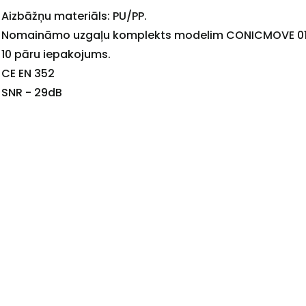
Aizbāžņu materiāls: PU/PP.
Nomaināmo uzgaļu komplekts modelim CONICMOVE 01
+
10 pāru iepakojums.
CE EN 352
SNR - 29dB
Sazinies
ar
mums!
Atbildēsim
pēc
iespējas