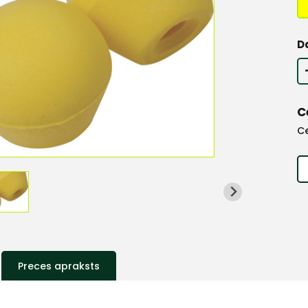
D
C
C
Preces apraksts