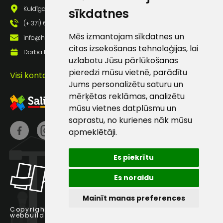
pastā
Kuldīgas iela 69a, Saldus, Saldus nov., LV - 3801
sīkdatnes
(+ 371) 63 881 186
Mēs izmantojam sīkdatnes un
Sūtīt ziņojumu
info@hards.lv
citas izsekošanas tehnoloģijas, lai
Darba laiks: Darbadienās: 8:00 - 17:00
uzlabotu Jūsu pārlūkošanas
Klientu
pieredzi mūsu vietnē, parādītu
Visi kontakti
Jums personalizētu saturu un
atbalsts
mērķētas reklāmas, analizētu
mūsu vietnes datplūsmu un
saprastu, no kurienes nāk mūsu
Darbdienās:
8:00 – 17:00
apmeklētāji.
(+371) 63 881
Es piekrītu
186
Es noraidu
info@hards.lv
Mainīt manas preferences
Copyright © 2025 Hards SIA.
webbuilding.lv
interneta veikalu izstrāde