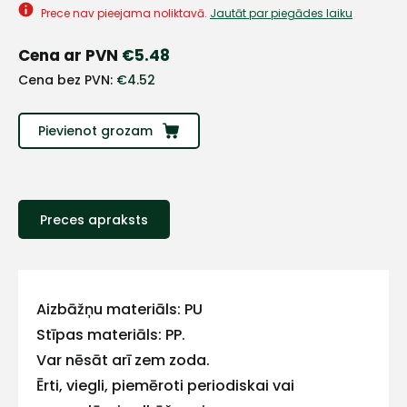
+
Prece nav pieejama noliktavā.
Jautāt par piegādes laiku
Cena ar PVN
€
5.48
Sazinies
Cena bez PVN:
€
4.52
ar
Pievienot grozam
mums!
Atbildēsim
pēc
Preces apraksts
iespējas
ātrāk
Vārds
Aizbāžņu materiāls: PU
Stīpas materiāls: PP.
Var nēsāt arī zem zoda.
E-pasts
Ērti, viegli, piemēroti periodiskai vai