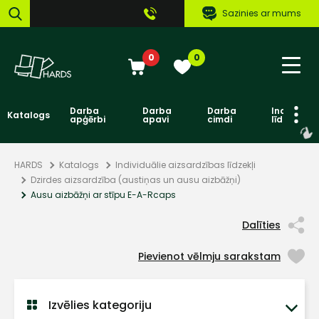
Sazinies ar mums
0
0
Darba
Darba
Darba
Individuāl
Katalogs
apģērbi
apavi
cimdi
līdzekļi
HARDS
Katalogs
Individuālie aizsardzības līdzekļi
Dzirdes aizsardzība (austiņas un ausu aizbāžņi)
Ausu aizbāžņi ar stīpu E-A-Rcaps
Dalīties
Pievienot vēlmju sarakstam
Izvēlies kategoriju