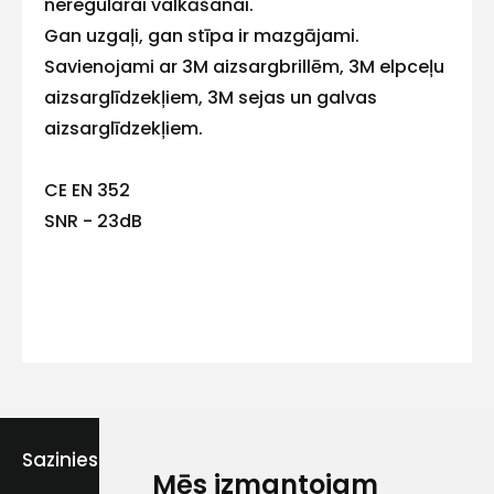
neregulārai valkāšanai.
Gan uzgaļi, gan stīpa ir mazgājami.
Savienojami ar 3M aizsargbrillēm, 3M elpceļu
Kontakttālrunis
aizsarglīdzekļiem, 3M sejas un galvas
aizsarglīdzekļiem.
CE EN 352
Ziņojums
SNR - 23dB
Piekrītu SIA Hards interne
lietošanas noteikumiem
Sazinies ar mums
Piekrītu saņemt jaunumu
Mēs izmantojam