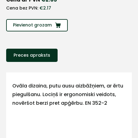
+
Cena bez PVN:
€
2.17
Sazinies
Pievienot grozam
ar
mums!
Preces apraksts
Atbildēsim
pēc
iespējas
ātrāk
Ovāla dizaina, putu ausu aizbāžņiem, ar ērtu
Vārds
piegulšanu. Lociņš ir ergonomiski veidots,
novēršot berzi pret apģērbu. EN 352-2
E-pasts