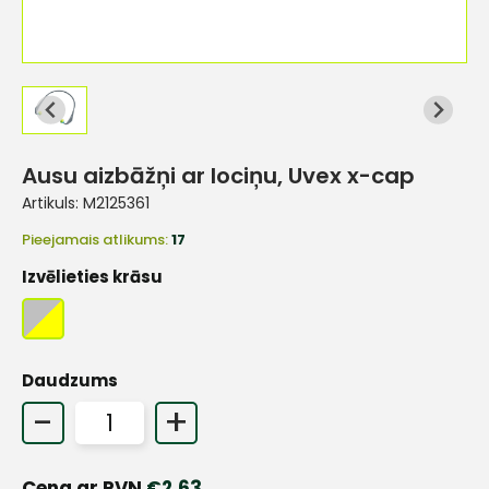
Ausu aizbāžņi ar lociņu, Uvex x-cap
Artikuls:
M2125361
Pieejamais atlikums:
17
Izvēlieties krāsu
Daudzums
-
+
Cena ar PVN
€
2.63