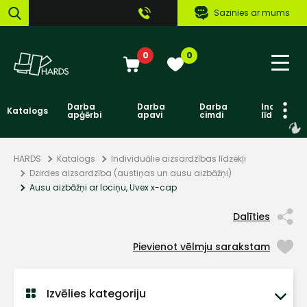
Sazinies ar mums
0
0
Darba
Darba
Darba
Individuāl
Katalogs
apģērbi
apavi
cimdi
līdzekļi
HARDS
Katalogs
Individuālie aizsardzības līdzekļi
Dzirdes aizsardzība (austiņas un ausu aizbāžņi)
Ausu aizbāžņi ar lociņu, Uvex x-cap
Dalīties
Pievienot vēlmju sarakstam
Izvēlies kategoriju