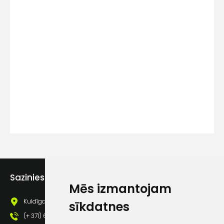
Kontakttālrunis
Ziņojums
Piekrītu SIA Hards interne
Sazinies ar mums
lietošanas noteikumiem
Mēs izmantojam
Piekrītu saņemt jaunumu
Kuldīgas iela 69a, Saldus, Saldus nov., LV - 3801
sīkdatnes
pastā
(+ 371) 63 881 186