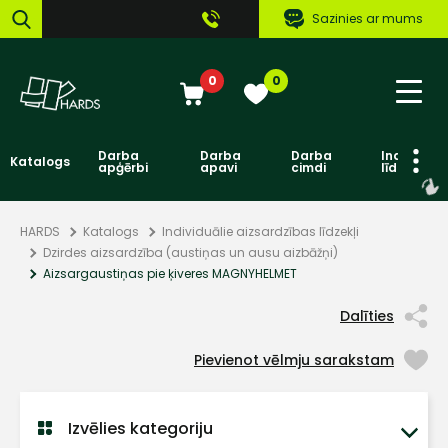
Sazinies ar mums
0
0
Darba
Darba
Darba
Individuāl
Katalogs
apģērbi
apavi
cimdi
līdzekļi
HARDS
Katalogs
Individuālie aizsardzības līdzekļi
Dzirdes aizsardzība (austiņas un ausu aizbāžņi)
Aizsargaustiņas pie ķiveres MAGNYHELMET
Dalīties
Pievienot vēlmju sarakstam
Izvēlies kategoriju