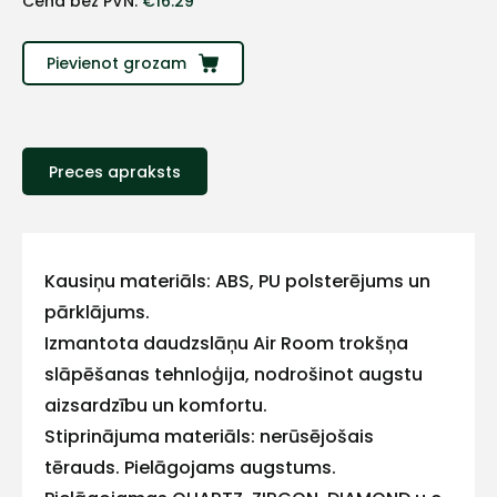
Cena bez PVN:
€
16.29
Sazinies
Pievienot grozam
ar
mums!
Preces apraksts
Atbildēsim
pēc
iespējas
ātrāk
Kausiņu materiāls: ABS, PU polsterējums un
Vārds
pārklājums.
Izmantota daudzslāņu Air Room trokšņa
slāpēšanas tehnloģija, nodrošinot augstu
aizsardzību un komfortu.
E-pasts
Stiprinājuma materiāls: nerūsējošais
tērauds. Pielāgojams augstums.