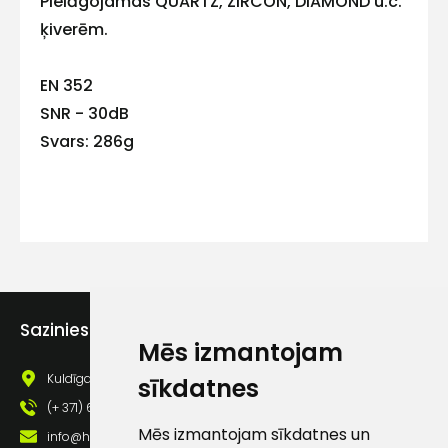
Pielāgojamas QUARTZ, ZIRCON, DIAMOND u.c.
ķiverēm.
Kontakttālrunis
EN 352
SNR - 30dB
Svars: 286g
Ziņojums
Piekrītu SIA Hards interne
Sazinies ar mums
Mēs izmantojam
lietošanas noteikumiem
Kuldīgas iela 69a, Saldus, Saldus nov., LV - 3801
sīkdatnes
Piekrītu saņemt jaunumu
pastā
(+ 371) 63 881 186
Mēs izmantojam sīkdatnes un
info@hards.lv