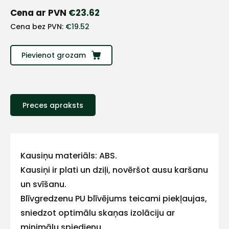
+
Cena ar PVN
€
23.62
Cena bez PVN:
€
19.52
Sazinies
ar
Pievienot grozam
mums!
Atbildēsim
Preces apraksts
pēc
iespējas
ātrāk
Vārds
Kausiņu materiāls: ABS.
Kausiņi ir plati un dziļi, novēršot ausu karšanu
un svīšanu.
Blīvgredzenu PU blīvējums teicami piekļaujas,
E-pasts
sniedzot optimālu skaņas izolāciju ar
minimālu spiedienu.