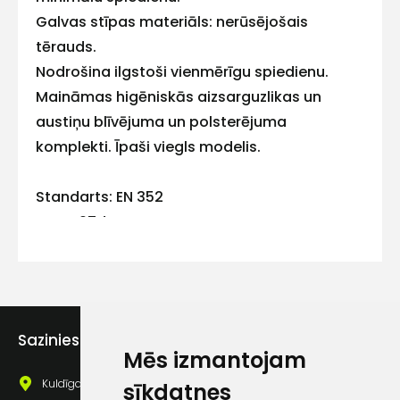
Galvas stīpas materiāls: nerūsējošais
tērauds.
Kontakttālrunis
Nodrošina ilgstoši vienmērīgu spiedienu.
Maināmas higēniskās aizsarguzlikas un
austiņu blīvējuma un polsterējuma
komplekti. Īpaši viegls modelis.
Ziņojums
Standarts: EN 352
SNR - 27dB
Svars: 180g
Piekrītu SIA Hards interne
lietošanas noteikumiem
Sazinies ar mums
Mēs izmantojam
Piekrītu saņemt jaunumu
pastā
Kuldīgas iela 69a, Saldus, Saldus nov., LV - 3801
sīkdatnes