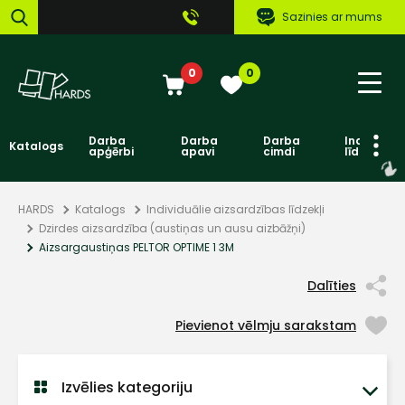
Sazinies ar mums
0
0
Darba
Darba
Darba
Individuāl
Katalogs
apģērbi
apavi
cimdi
līdzekļi
HARDS
Katalogs
Individuālie aizsardzības līdzekļi
Dzirdes aizsardzība (austiņas un ausu aizbāžņi)
Aizsargaustiņas PELTOR OPTIME 1 3M
Dalīties
Pievienot vēlmju sarakstam
Izvēlies kategoriju