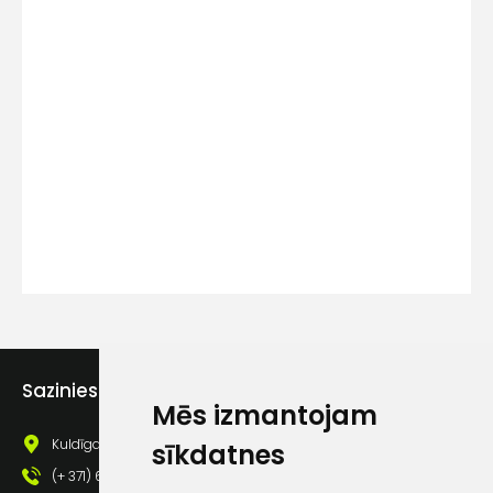
Kontakttālrunis
Ziņojums
Piekrītu SIA Hards interne
Sazinies ar mums
lietošanas noteikumiem
Mēs izmantojam
Piekrītu saņemt jaunumu
Kuldīgas iela 69a, Saldus, Saldus nov., LV - 3801
sīkdatnes
pastā
(+ 371) 63 881 186