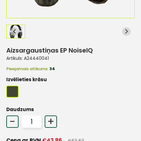
Aizsargaustiņas EP NoiseIQ
Artikuls:
A24440041
Pieejamais atlikums:
34
Izvēlieties krāsu
Daudzums
-
+
Cena ar PVN
€
43.86
€
63.53