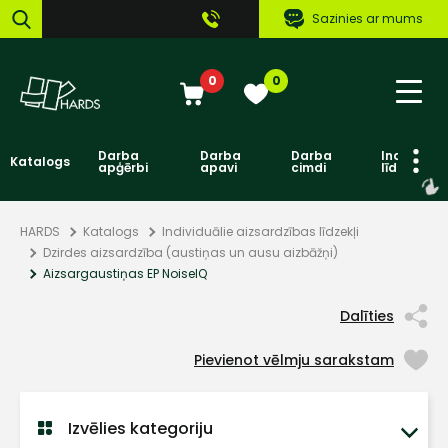
Sazinies ar mums
0
0
Darba
Darba
Darba
Individuāl
Katalogs
apģērbi
apavi
cimdi
līdzekļi
HARDS
Katalogs
Individuālie aizsardzības līdzekļi
Dzirdes aizsardzība (austiņas un ausu aizbāžņi)
Aizsargaustiņas EP NoiseIQ
Dalīties
Pievienot vēlmju sarakstam
Izvēlies kategoriju