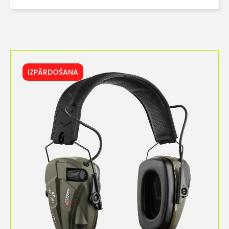
IZPĀRDOŠANA