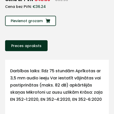
+
Cena bez PVN:
€
36.24
Sazinies
Pievienot grozam
ar
mums!
Preces apraksts
Atbildēsim
pēc
iespējas
ātrāk
Darbības laiks: līdz 75 stundām Aprīkotas ar
Vārds
3,5 mm audio ieeju Var iestatīt vājinātas vai
pastiprinātas (maks. 82 dB) apkārtējās
skaņas Mikrofoni uz ausu uzlikām Krāsa: zaļa
EN 352-1:2020, EN 352-4:2020, EN 352-6:2020
E-pasts