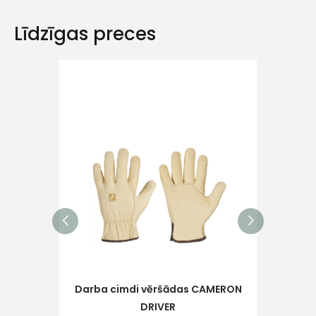
Līdzīgas preces
Ziņojums
Piekrītu SIA Hards interne
lietošanas noteikumiem
Piekrītu saņemt jaunumu
pastā
Sūtīt ziņojumu
Darba cimdi vēršādas CAMERON
Dar
DRIVER
p