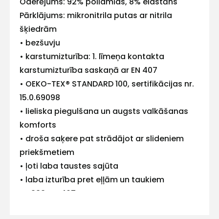
Oderējums: 92% poliamīds, 8% elastāns
ar
Pārklājums: mikronitrila putas ar nitrila
šķiedrām
mums!
• bezšuvju
Atbildēsim
• karstumizturība: 1. līmeņa kontakta
pēc
iespējas
karstumizturība saskaņā ar EN 407
ātrāk
• OEKO-TEX® STANDARD 100, sertifikācijas nr.
Vārds
15.0.69098
• lieliska piegulšana un augsts valkāšanas
komforts
• droša saķere pat strādājot ar slideniem
E-pasts
priekšmetiem
• ļoti laba taustes sajūta
• laba izturība pret eļļām un taukiem
EN 388, EN 407
Kontakttālrunis