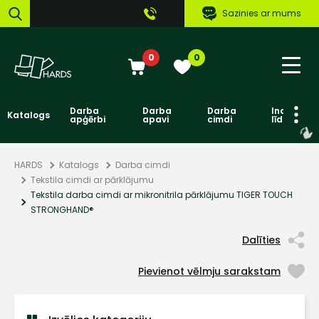
Sazinies ar mums
0
0
Darba
Darba
Darba
Individuāl
Katalogs
apģērbi
apavi
cimdi
līdzekļi
HARDS
Katalogs
Darba cimdi
Tekstila cimdi ar pārklājumu
Tekstila darba cimdi ar mikronitrila pārklājumu TIGER TOUCH
STRONGHAND®
Dalīties
Pievienot vēlmju sarakstam