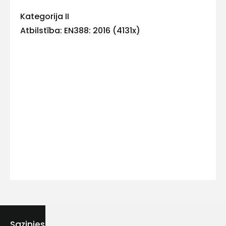
Kategorija II
Atbilstība: EN388: 2016 (4131x)
Kontakttālrunis
Ziņojums
Piekrītu SIA Hards interne
lietošanas noteikumiem
Piekrītu saņemt jaunumu
Sazinies ar mums