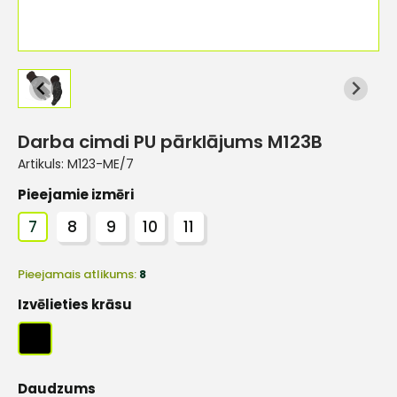
Darba cimdi PU pārklājums M123B
Artikuls:
M123-ME/7
Pieejamie izmēri
7
8
9
10
11
Pieejamais atlikums:
8
Izvēlieties krāsu
Daudzums