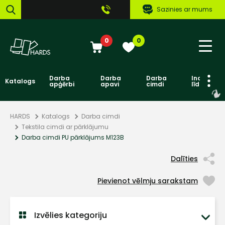
Sazinies ar mums
0
0
Darba
Darba
Darba
Individuāl
Katalogs
apģērbi
apavi
cimdi
līdzekļi
HARDS
Katalogs
Darba cimdi
Tekstila cimdi ar pārklājumu
Darba cimdi PU pārklājums M123B
Dalīties
Pievienot vēlmju sarakstam
Izvēlies kategoriju