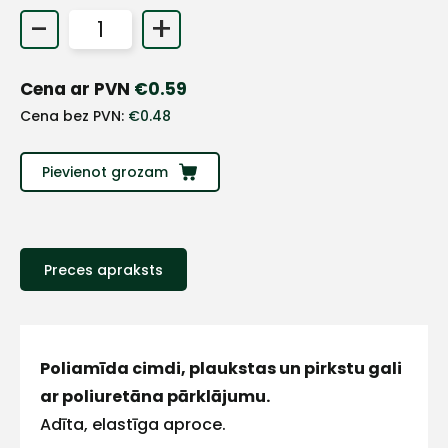
-
+
+
Cena ar PVN
€
0.59
Sazinies
Cena bez PVN:
€
0.48
ar
Pievienot grozam
mums!
Atbildēsim
pēc
iespējas
Preces apraksts
ātrāk
Vārds
Poliamīda cimdi, plaukstas un pirkstu gali
ar poliuretāna pārklājumu.
Adīta, elastīga aproce.
E-pasts