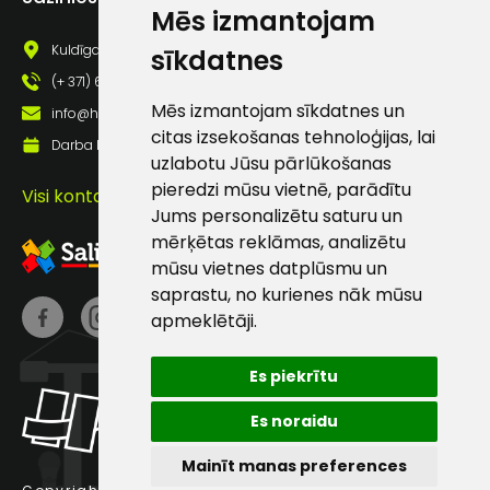
Mēs izmantojam
pastā
Kuldīgas iela 69a, Saldus, Saldus nov., LV - 3801
sīkdatnes
(+ 371) 63 881 186
Sūtīt ziņojumu
Mēs izmantojam sīkdatnes un
info@hards.lv
citas izsekošanas tehnoloģijas, lai
Darba laiks: Darbadienās: 8:00 - 17:00
Klientu
uzlabotu Jūsu pārlūkošanas
pieredzi mūsu vietnē, parādītu
Visi kontakti
Jums personalizētu saturu un
atbalsts
mērķētas reklāmas, analizētu
mūsu vietnes datplūsmu un
Darbdienās:
saprastu, no kurienes nāk mūsu
8:00 – 17:00
apmeklētāji.
(+371) 63 881
186
Es piekrītu
info@hards.lv
Es noraidu
Mainīt manas preferences