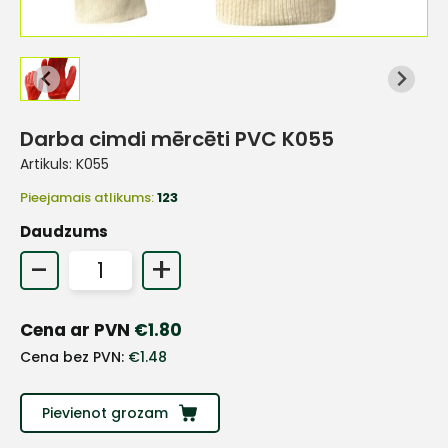
Darba cimdi mērcēti PVC K055
Artikuls:
K055
Pieejamais atlikums:
123
Daudzums
-
+
Cena ar PVN
€
1.80
Cena bez PVN:
€
1.48
+
Pievienot grozam
Sazinies