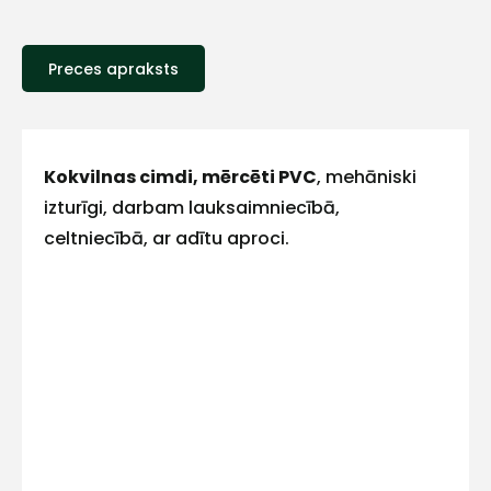
ar
Preces apraksts
mums!
Atbildēsim
pēc
iespējas
Kokvilnas cimdi, mērcēti PVC
, mehāniski
ātrāk
izturīgi, darbam lauksaimniecībā,
celtniecībā, ar adītu aproci.
Vārds
E-pasts
Kontakttālrunis