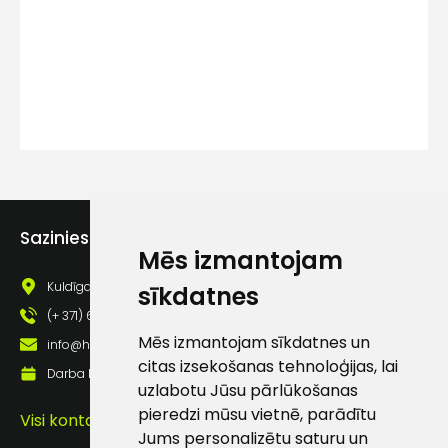
Ziņojums
Sazinies ar mums
Mēs izmantojam
Piekrītu SIA Hards interne
Kuldīgas iela 69a, Saldus, Saldus nov., LV - 3801
sīkdatnes
lietošanas noteikumiem
(+ 371) 63 881 186
Piekrītu saņemt jaunumu
Mēs izmantojam sīkdatnes un
info@hards.lv
pastā
citas izsekošanas tehnoloģijas, lai
Darba laiks: Darbadienās: 8:00 - 17:00
uzlabotu Jūsu pārlūkošanas
pieredzi mūsu vietnē, parādītu
Visi kontakti
Sūtīt ziņojumu
Jums personalizētu saturu un