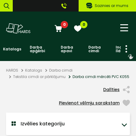
Sazinies ar mums
0
0
Darba
Darba
Darba
Individuāl
Katalogs
apģērbi
apavi
cimdi
līdzekļi
HARDS
Katalogs
Darba cimdi
Tekstila cimdi ar pārklājumu
Darba cimdi mērcēti PVC K055
Dalīties
Pievienot vēlmju sarakstam
Izvēlies kategoriju