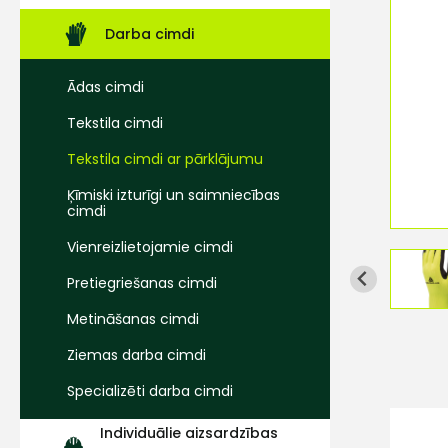
Darba cimdi
Ādas cimdi
Tekstila cimdi
Tekstila cimdi ar pārklājumu
Ķīmiski izturīgi un saimniecības
cimdi
Vienreizlietojamie cimdi
Pretiegriešanas cimdi
Metināšanas cimdi
Ziemas darba cimdi
Specializēti darba cimdi
Individuālie aizsardzības