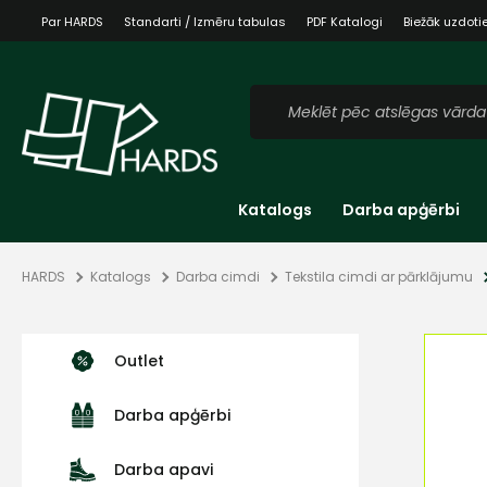
Par HARDS
Standarti / Izmēru tabulas
PDF Katalogi
Biežāk uzdoti
Katalogs
Darba apģērbi
HARDS
Katalogs
Darba cimdi
Tekstila cimdi ar pārklājumu
Outlet
Darba apģērbi
Darba apavi