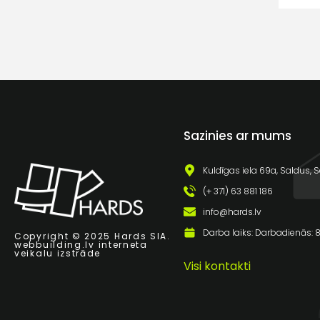
Sazinies ar mums
Kuldīgas iela 69a, Saldus, S
(+ 371) 63 881 186
info@hards.lv
Darba laiks: Darbadienās: 8:
Copyright © 2025 Hards SIA.
webbuilding.lv
interneta
veikalu izstrāde
Visi kontakti