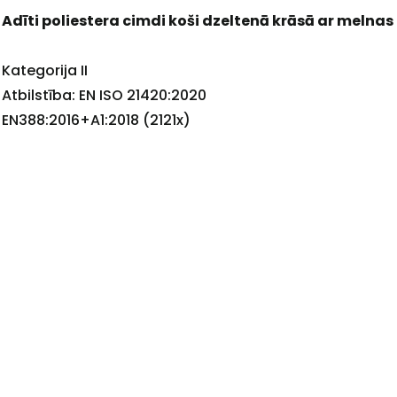
Adīti poliestera cimdi koši dzeltenā krāsā ar melna
+
Kategorija II
Atbilstība: EN ISO 21420:2020
EN388:2016+A1:2018 (2121x)
Sazinies
ar
mums!
Atbildēsim
pēc
iespējas