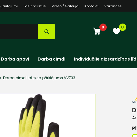
e jautājumi
Lasīt rakstus
Video / Galerija
Kontakti
Vakances
0
0
Darba apavi
Darba cimdi
Individuālie aizsardzības līd
Darba cimdi lateksa pārklājums VV733
D
Ar
Pi