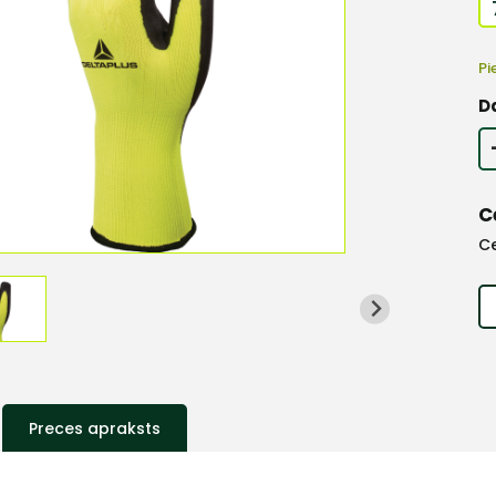
Pi
D
C
C
Preces apraksts