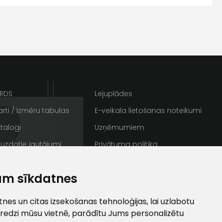
s
Kontakttālrunis
ARDS
Lejuplādes
rti / Izmēru tabulas
E-veikala lietošanas noteikumi
talogi
Uzņēmumiem
 uzdotie jautājumi
Privātuma politika
rakstus
Sīkdatnes
ta veikala
am sīkdatnes
un
privātuma politikai
/ Galerija
Semināru zāle
s un īpašos piedāvājumus e-
ti
es un citas izsekošanas tehnoloģijas, lai uzlabotu
redzi mūsu vietnē, parādītu Jums personalizētu