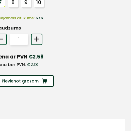
7
8
9
10
eejamais atlikums:
576
audzums
-
+
ena ar PVN
€
2.58
ena bez PVN:
€
2.13
Pievienot grozam