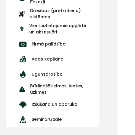
līdzekļi
Drošības (pretkritiena)
sistēmas
Vienreizlietojamie apģērbi
un aksesuāri
Pirmā palīdzība
Ādas kopšana
Ugunsdrošība
Brīdinošās zīmes, lentes,
uzlīmes
Izšūšana un apdruka
Semināru zāle