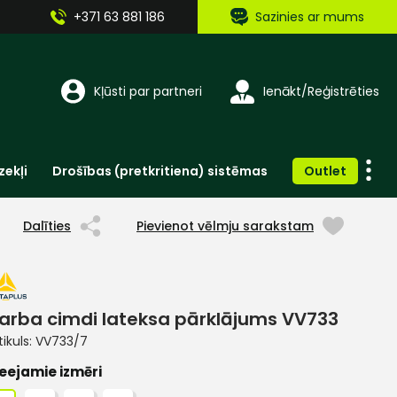
+371 63 881 186
Sazinies ar mums
Kļūsti par partneri
Ienākt/Reģistrēties
zekļi
Drošības (pretkritiena) sistēmas
Outlet
Vienreizlietojamie apģērbi un aksesuāri
Brīdinošās zīmes, lentes, uzlīmes
Dalīties
Pievienot vēlmju sarakstam
arba cimdi lateksa pārklājums VV733
tikuls:
VV733/7
eejamie izmēri