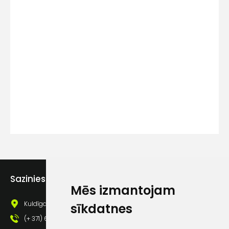
Kontakttālrunis
Ziņojums
Piekrītu SIA Hards interne
Sazinies ar mums
lietošanas noteikumiem
Mēs izmantojam
Piekrītu saņemt jaunumu
Kuldīgas iela 69a, Saldus, Saldus nov., LV - 3801
sīkdatnes
pastā
(+ 371) 63 881 186