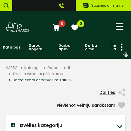
Sazinies ar mums
0
0
Darba
Darba
Darba
Individuāl
Katalogs
apģērbi
apavi
cimdi
līdzekļi
HARDS
Katalogs
Darba cimdi
Tekstila cimdi ar pārklājumu
Darba cimdi ar pārklājumu NI015
Dalīties
Pievienot vēlmju sarakstam
Izvēlies kategoriju