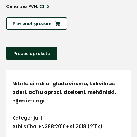
+
Cena bez PVN:
€
1.12
Sazinies
Pievienot grozam
ar
mums!
Preces apraksts
Atbildēsim
pēc
iespējas
ātrāk
Nitrila cimdi ar gludu virsmu, kokvilnas
Vārds
oderi, adītu aproci, dzelteni, mehāniski,
eļļas izturīgi.
Kategorija II
E-pasts
Atbilstība: EN388:2016+A1:2018 (2111x)