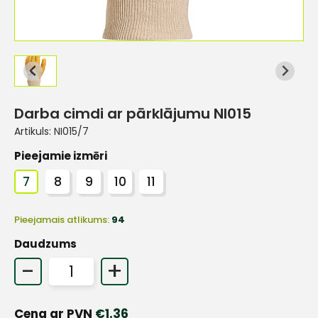
Darba cimdi ar pārklājumu NI015
Artikuls:
NI015/7
Pieejamie izmēri
7
8
9
10
11
Pieejamais atlikums:
94
Daudzums
-
+
Cena ar PVN
€
1.36