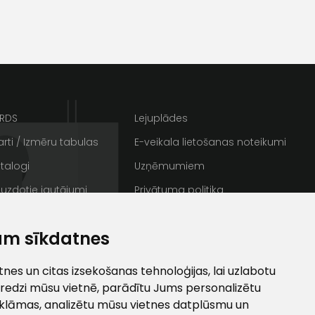
s
Kontakttālrunis
ARDS
Lejuplādes
rti / Izmēru tabulas
E-veikala lietošanas noteikumi
talogi
Uzņēmumiem
 uzdotie jautājumi
Privātuma politika
rakstus
Sīkdatnes
ta veikala
am sīkdatnes
/ Galerija
Semināru zāle
un
privātuma politikai
ti
s un īpašos piedāvājumus e-
es un citas izsekošanas tehnoloģijas, lai uzlabotu
redzi mūsu vietnē, parādītu Jums personalizētu
klāmas, analizētu mūsu vietnes datplūsmu un