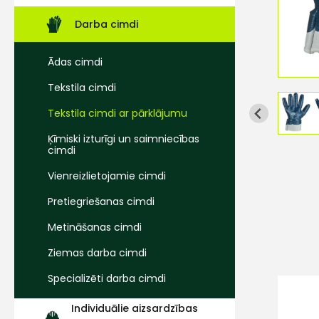
Darba cimdi
Ādas cimdi
Tekstila cimdi
Tekstila cimdi ar pārklājumu
Ķīmiski izturīgi un saimniecības
cimdi
Vienreizlietojamie cimdi
Pretiegriešanas cimdi
Metināšanas cimdi
Ziemas darba cimdi
Specializēti darba cimdi
Individuālie aizsardzības