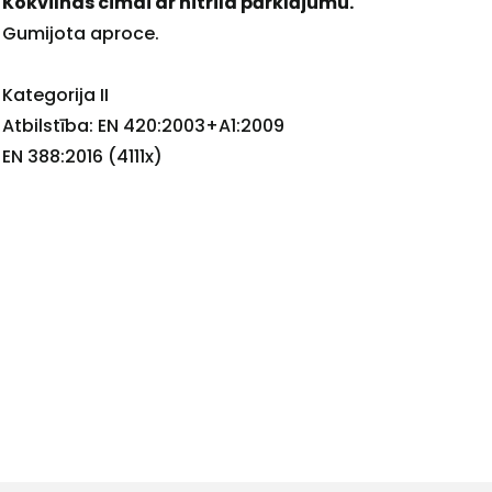
Kokvilnas cimdi ar nitrila pārklājumu.
Gumijota aproce.
+
Kategorija II
Atbilstība: EN 420:2003+A1:2009
EN 388:2016 (4111x)
Sazinies
ar
mums!
Atbildēsim
pēc
iespējas
ātrāk