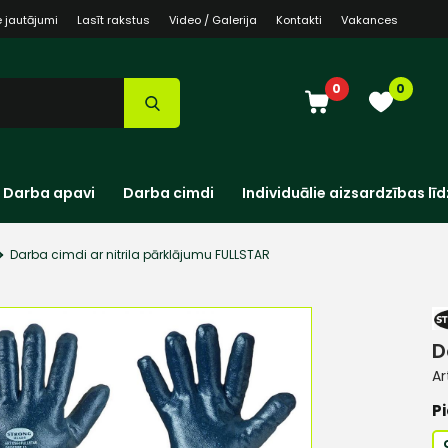
e jautājumi
Lasīt rakstus
Video / Galerija
Kontakti
Vakances
0
0
Darba apavi
Darba cimdi
Individuālie aizsardzības līd
Darba cimdi ar nitrila pārklājumu FULLSTAR
D
Ar
Pi