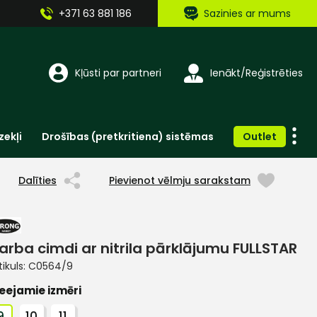
+371 63 881 186
Sazinies ar mums
Kļūsti par partneri
Ienākt/Reģistrēties
zekļi
Drošības (pretkritiena) sistēmas
Outlet
Vienreizlietojamie apģērbi un aksesuāri
Brīdinošās zīmes, lentes, uzlīmes
Dalīties
Pievienot vēlmju sarakstam
arba cimdi ar nitrila pārklājumu FULLSTAR
tikuls:
C0564/9
eejamie izmēri
9
10
11