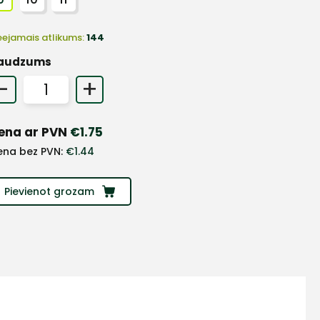
eejamais atlikums:
144
audzums
-
+
ena ar PVN
€
1.75
ena bez PVN:
€
1.44
Pievienot grozam