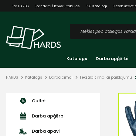
Par HARDS
Standarti / Izmēru tabulas
PDF Katalogi
Biežāk uzdoti
Katalogs
Darba apģērbi
HARDS
Katalogs
Darba cimdi
Tekstila cimdi ar pārklājumu
Outlet
Darba apģērbi
Darba apavi