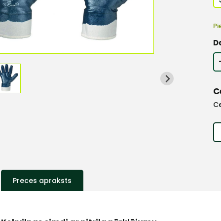
Pi
D
C
C
Preces apraksts