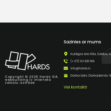
Sazinies ar mums
Kuldīgas iela 69a, Saldus, S
(+ 371) 63 881 186
info@hards.lv
Darba laiks: Darbadienās: 8:
Copyright © 2025 Hards SIA.
webbuilding.lv
interneta
veikalu izstrāde
Visi kontakti