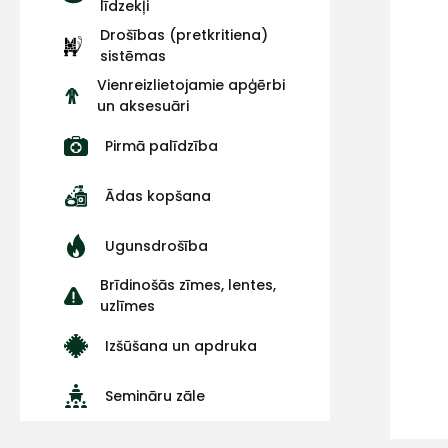
līdzekļi
Drošības (pretkritiena)
sistēmas
Vienreizlietojamie apģērbi
un aksesuāri
Pirmā palīdzība
Ādas kopšana
Ugunsdrošība
Brīdinošās zīmes, lentes,
uzlīmes
Izšūšana un apdruka
Semināru zāle