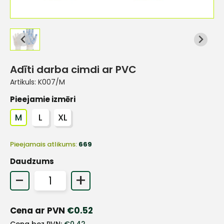
Adīti darba cimdi ar PVC
Artikuls:
K007/M
Pieejamie izmēri
M
L
XL
Pieejamais atlikums:
669
Daudzums
-
+
+
Cena ar PVN
€
0.52