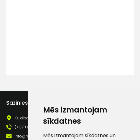
Kontakttālrunis
Ziņojums
Piekrītu SIA Hards interne
Sazinies ar mums
Mēs izmantojam
lietošanas noteikumiem
Kuldīgas iela 69a, Saldus, Saldus nov., LV - 3801
sīkdatnes
Piekrītu saņemt jaunumu
pastā
(+ 371) 63 881 186
Mēs izmantojam sīkdatnes un
info@hards.lv