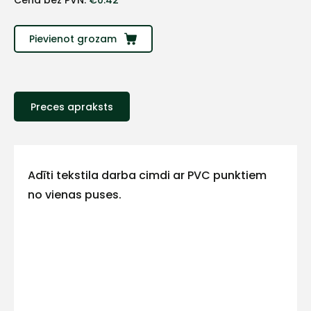
Cena bez PVN:
€
0.42
Sazinies
Pievienot grozam
ar
mums!
Preces apraksts
Atbildēsim
pēc
iespējas
ātrāk
Adīti tekstila darba cimdi ar PVC punktiem
Vārds
no vienas puses.
E-pasts