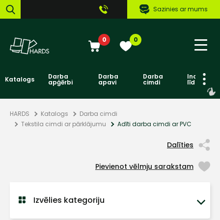
Sazinies ar mums
0
0
Darba
Darba
Darba
Individuāl
Katalogs
apģērbi
apavi
cimdi
līdzekļi
HARDS
Katalogs
Darba cimdi
Tekstila cimdi ar pārklājumu
Adīti darba cimdi ar PVC
Dalīties
Pievienot vēlmju sarakstam
Izvēlies kategoriju