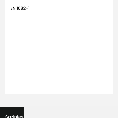
EN 1082-1
Kontakttālrunis
Ziņojums
Piekrītu SIA Hards interne
lietošanas noteikumiem
Piekrītu saņemt jaunumu
Sazinies ar mums