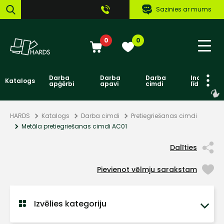
Sazinies ar mums
0
0
Darba
Darba
Darba
Individuāl
Katalogs
apģērbi
apavi
cimdi
līdzekļi
HARDS
Katalogs
Darba cimdi
Pretiegriešanas cimdi
Metāla pretiegriešanas cimdi AC01
Dalīties
Pievienot vēlmju sarakstam
Izvēlies kategoriju