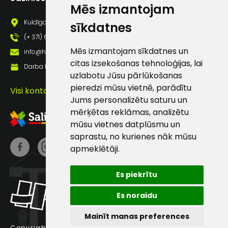
Mēs izmantojam
pastā
Kuldīgas iela 69a, Saldus, Saldus nov., LV - 3801
sīkdatnes
(+ 371) 63 881 186
Sūtīt ziņojumu
Mēs izmantojam sīkdatnes un
info@hards.lv
citas izsekošanas tehnoloģijas, lai
Darba laiks: Darbadienās: 8:00 - 17:00
Klientu
uzlabotu Jūsu pārlūkošanas
pieredzi mūsu vietnē, parādītu
Visi kontakti
Jums personalizētu saturu un
atbalsts
mērķētas reklāmas, analizētu
mūsu vietnes datplūsmu un
Darbdienās:
saprastu, no kurienes nāk mūsu
8:00 – 17:00
apmeklētāji.
(+371) 63 881
186
Es piekrītu
info@hards.lv
Es noraidu
Mainīt manas preferences
Copyright © 2025 Hards SIA.