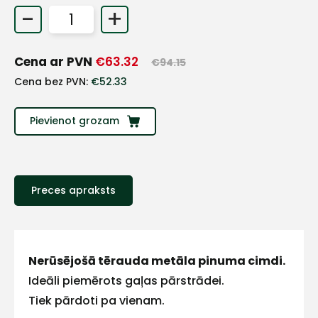
-
+
+
Cena ar PVN
€
63.32
€
94.15
Sazinies
Cena bez PVN:
€
52.33
ar
Pievienot grozam
mums!
Atbildēsim
pēc
iespējas
Preces apraksts
ātrāk
Vārds
Nerūsējošā tērauda metāla pinuma cimdi.
Ideāli piemērots gaļas pārstrādei.
Tiek pārdoti pa vienam.
E-pasts