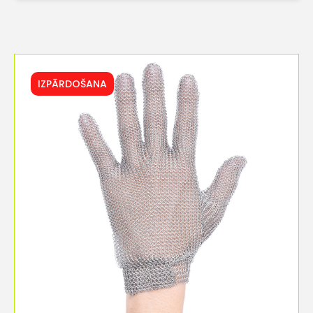
IZPĀRDOŠANA