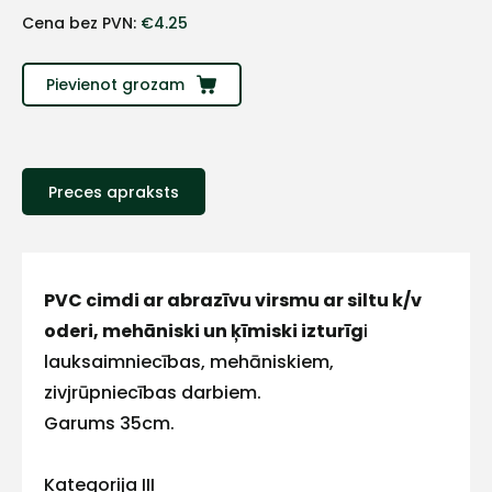
+
Cena bez PVN:
€
4.25
Sazinies
Pievienot grozam
ar
mums!
Preces apraksts
Atbildēsim
pēc
iespējas
ātrāk
PVC cimdi ar abrazīvu virsmu ar siltu k/v
Vārds
oderi, mehāniski un ķīmiski izturīg
i
lauksaimniecības, mehāniskiem,
zivjrūpniecības darbiem.
Garums 35cm.
E-pasts
Kategorija III