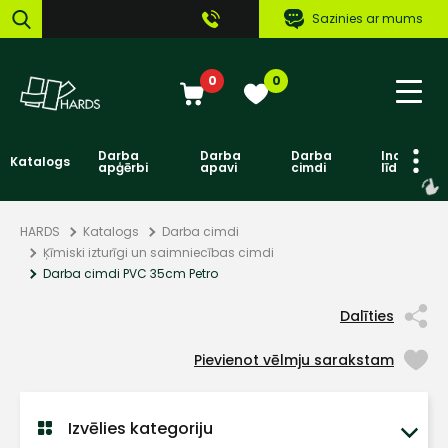
Sazinies ar mums
0
0
Darba
Darba
Darba
Individuāl
Katalogs
apģērbi
apavi
cimdi
līdzekļi
HARDS
Katalogs
Darba cimdi
Ķīmiski izturīgi un saimniecības cimdi
Darba cimdi PVC 35cm Petro
Dalīties
Pievienot vēlmju sarakstam
Izvēlies kategoriju