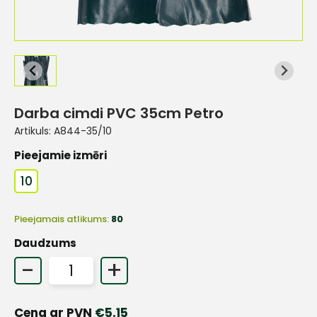
Darba cimdi PVC 35cm Petro
Artikuls:
A844-35/10
Pieejamie izmēri
10
Pieejamais atlikums:
80
Daudzums
-
+
Cena ar PVN
€
5.15