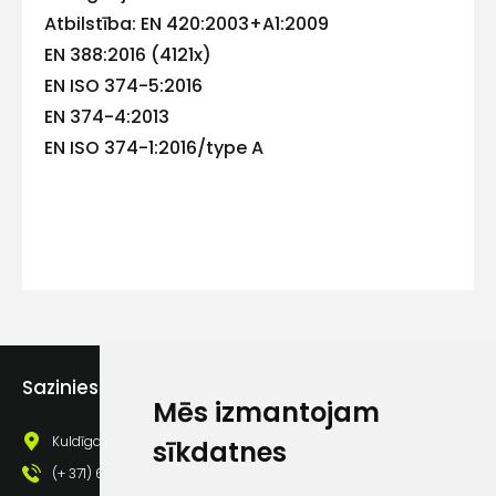
Atbilstība: EN 420:2003+A1:2009
EN 388:2016 (4121x)
Kontakttālrunis
EN ISO 374-5:2016
EN 374-4:2013
EN ISO 374-1:2016/type A
Ziņojums
Piekrītu SIA Hards interne
Sazinies ar mums
lietošanas noteikumiem
Mēs izmantojam
Piekrītu saņemt jaunumu
Kuldīgas iela 69a, Saldus, Saldus nov., LV - 3801
sīkdatnes
pastā
(+ 371) 63 881 186