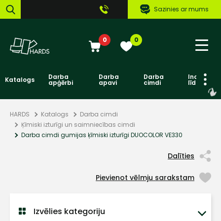
Sazinies ar mums
0
0
Darba
Darba
Darba
Individuāl
Katalogs
apģērbi
apavi
cimdi
līdzekļi
HARDS
Katalogs
Darba cimdi
Ķīmiski izturīgi un saimniecības cimdi
Darba cimdi gumijas ķīmiski izturīgi DUOCOLOR VE330
Dalīties
Pievienot vēlmju sarakstam
Izvēlies kategoriju