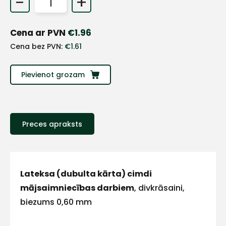
-
+
+
Cena ar PVN
€
1.96
Sazinies
Cena bez PVN:
€
1.61
ar
Pievienot grozam
mums!
Atbildēsim
pēc
Preces apraksts
iespējas
ātrāk
Vārds
Lateksa (dubulta kārta) cimdi
mājsaimniecības darbiem
, divkrāsaini,
biezums 0,60 mm
E-pasts