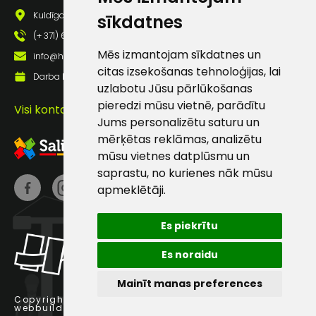
pastā
Kuldīgas iela 69a, Saldus, Saldus nov., LV - 3801
sīkdatnes
(+ 371) 63 881 186
Mēs izmantojam sīkdatnes un
Sūtīt ziņojumu
info@hards.lv
citas izsekošanas tehnoloģijas, lai
Darba laiks: Darbadienās: 8:00 - 17:00
uzlabotu Jūsu pārlūkošanas
Klientu
pieredzi mūsu vietnē, parādītu
Visi kontakti
Jums personalizētu saturu un
atbalsts
mērķētas reklāmas, analizētu
mūsu vietnes datplūsmu un
saprastu, no kurienes nāk mūsu
Darbdienās:
8:00 – 17:00
apmeklētāji.
(+371) 63 881
186
Es piekrītu
info@hards.lv
Es noraidu
Mainīt manas preferences
Copyright © 2025 Hards SIA.
webbuilding.lv
interneta veikalu izstrāde