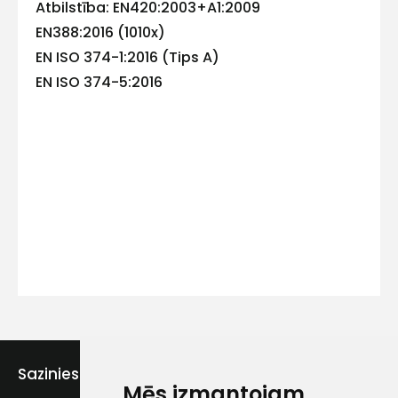
Atbilstība: EN420:2003+A1:2009
EN388:2016 (1010x)
EN ISO 374-1:2016 (Tips A)
Kontakttālrunis
EN ISO 374-5:2016
Ziņojums
Piekrītu SIA Hards interne
lietošanas noteikumiem
Sazinies ar mums
Piekrītu saņemt jaunumu
Mēs izmantojam