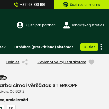
+371 63 881 186
Sazinies ar mums
Kļūsti par partneri
Ienākt/Reģistrēties
zekļi
Drošības (pretkritiena) sistēmas
Outlet
Vienreizlietojamie apģērbi un aksesuāri
Brīdinošās zīmes, lentes, uzlīmes
Dalīties
Pievienot vēlmju sarakstam
arba cimdi vēršādas STIERKOPF
tikuls:
C0162/12
eejamie izmēri
12
13