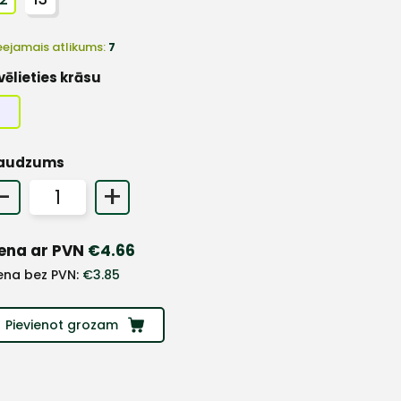
eejamais atlikums:
7
vēlieties krāsu
audzums
-
+
ena ar PVN
€
4.66
ena bez PVN:
€
3.85
Pievienot grozam