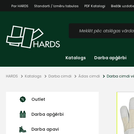
Par HARDS
Standarti / Izmēru tabulas
PDF Katalogi
Biežāk uzdoti
Katalogs
Darba apģērbi
HARDS
Katalogs
Darba cimdi
Ādas cimdi
Darba cimdi v
Outlet
Darba apģērbi
Darba apavi