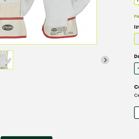
Pi
Iz
D
C
C