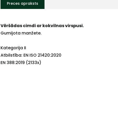
Preces apraksts
Vēršādas cimdi ar kokvilnas virspusi.
+
Gumijota manžete.
Kategorija II
Atbilstība: EN ISO 21420:2020
Sazinies
EN 388:2019 (2133x)
ar
mums!
Atbildēsim
pēc