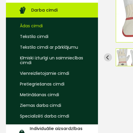
Darba cimdi
Ādas cimdi
Tekstila cimdi
Tekstila cimdi ar pārklājumu
Ķīmiski izturīgi un saimniecības
cimdi
Vienreizlietojamie cimdi
Pretiegriešanas cimdi
Metināšanas cimdi
Ziemas darba cimdi
Specializēti darba cimdi
Individuālie aizsardzības