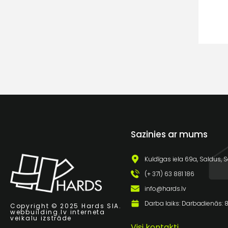
Sazinies ar mums
Kuldīgas iela 69a, Saldus, S
(+ 371) 63 881 186
info@hards.lv
Darba laiks: Darbadienās: 8:
Copyright © 2025 Hards SIA.
webbuilding.lv
interneta
veikalu izstrāde
Visi kontakti