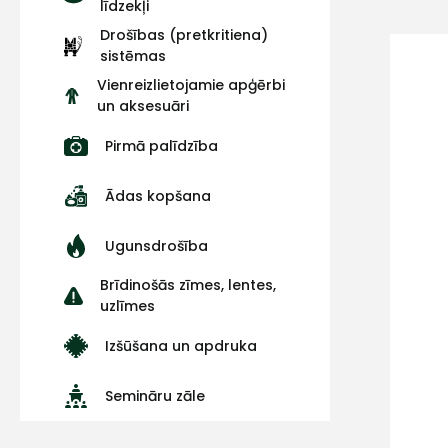
līdzekļi
Drošības (pretkritiena)
sistēmas
Vienreizlietojamie apģērbi
un aksesuāri
Pirmā palīdzība
Ādas kopšana
Ugunsdrošība
Brīdinošās zīmes, lentes,
uzlīmes
Izšūšana un apdruka
Semināru zāle