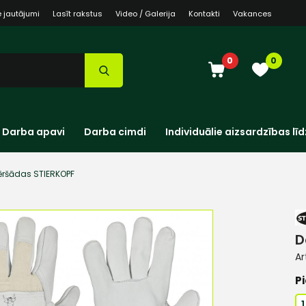
e jautājumi
Lasīt rakstus
Video / Galerija
Kontakti
Vakances
0
0
Darba apavi
Darba cimdi
Individuālie aizsardzības līd
ēršādas STIERKOPF
D
Ar
Pi