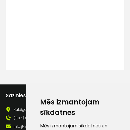
Kontakttālrunis
Ziņojums
Piekrītu SIA Hards interne
Sazinies ar mums
Mēs izmantojam
lietošanas noteikumiem
Kuldīgas iela 69a, Saldus, Saldus nov., LV - 3801
sīkdatnes
Piekrītu saņemt jaunumu
pastā
(+ 371) 63 881 186
Mēs izmantojam sīkdatnes un
info@hards.lv