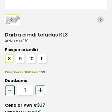
Darba cimdi teļādas KL3
Artikuls:
KL3/8
Pieejamie izmēri
8
9
10
11
Pieejamais atlikums:
103
Daudzums
-
+
+
Cena ar PVN
€
3.17