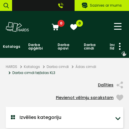
Sazinies ar mums
0
0
Darba
Darba
Darba
Individuāl
Katalogs
apģērbi
apavi
cimdi
līdzekļi
HARDS
Katalogs
Darba cimdi
Ādas cimdi
Darba cimdi teļādas KL3
Dalīties
Pievienot vēlmju sarakstam
Izvēlies kategoriju