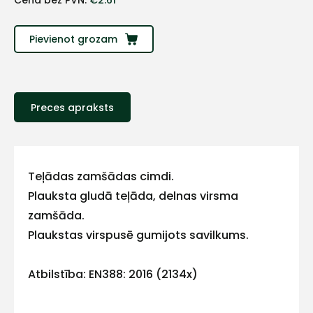
Cena bez PVN:
€
2.61
Sazinies
Pievienot grozam
ar
mums!
Preces apraksts
Atbildēsim
pēc
iespējas
ātrāk
Teļādas zamšādas cimdi.
Vārds
Plauksta gludā teļāda, delnas virsma
zamšāda.
Plaukstas virspusē gumijots savilkums.
E-pasts
Atbilstība: EN388: 2016 (2134x)