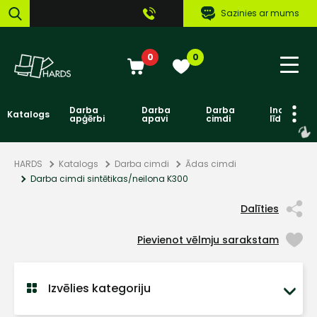
Sazinies ar mums
0
0
Darba
Darba
Darba
Individuāl
Katalogs
apģērbi
apavi
cimdi
līdzekļi
HARDS
Katalogs
Darba cimdi
Ādas cimdi
Darba cimdi sintētikas/neilona K300
Dalīties
Pievienot vēlmju sarakstam
Izvēlies kategoriju