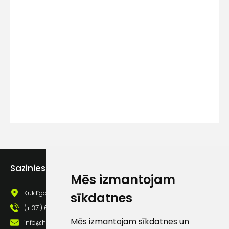
Kontakttālrunis
Ziņojums
Piekrītu SIA Hards interne
Sazinies ar mums
Mēs izmantojam
lietošanas noteikumiem
Kuldīgas iela 69a, Saldus, Saldus nov., LV - 3801
sīkdatnes
Piekrītu saņemt jaunumu
pastā
(+ 371) 63 881 186
Mēs izmantojam sīkdatnes un
info@hards.lv