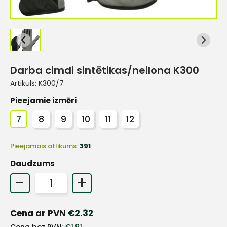
Darba cimdi sintētikas/neilona K300
Artikuls:
K300/7
Pieejamie izmēri
7
8
9
10
11
12
Pieejamais atlikums:
391
Daudzums
-
+
+
Cena ar PVN
€
2.32