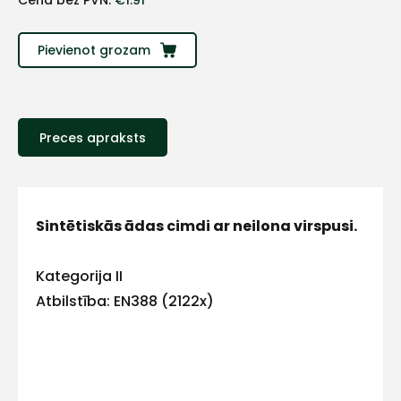
Cena bez PVN:
€
1.91
Sazinies
Pievienot grozam
ar
mums!
Preces apraksts
Atbildēsim
pēc
iespējas
ātrāk
Sintētiskās ādas cimdi ar neilona virspusi.
Vārds
Kategorija II
Atbilstība: EN388 (2122x)
E-pasts