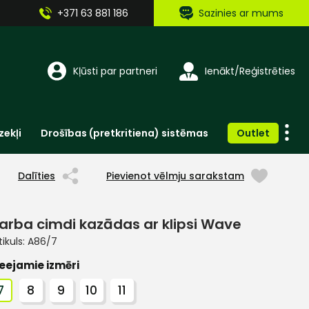
+371 63 881 186
Sazinies ar mums
Kļūsti par partneri
Ienākt/Reģistrēties
zekļi
Drošības (pretkritiena) sistēmas
Outlet
Vienreizlietojamie apģērbi un aksesuāri
Brīdinošās zīmes, lentes, uzlīmes
Dalīties
Pievienot vēlmju sarakstam
arba cimdi kazādas ar klipsi Wave
tikuls:
A86/7
eejamie izmēri
7
8
9
10
11