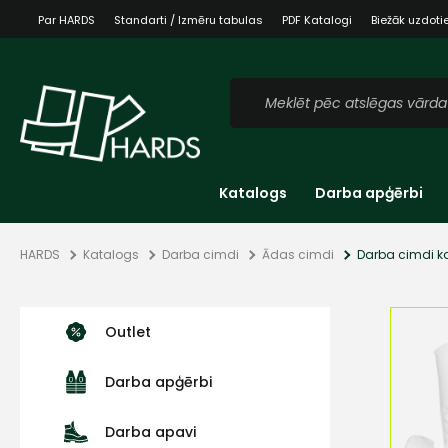
Par HARDS
Standarti / Izmēru tabulas
PDF Katalogi
Biežāk uzdoti
Katalogs
Darba apģērbi
HARDS
Katalogs
Darba cimdi
Ādas cimdi
Darba cimdi ka
Outlet
Darba apģērbi
Darba apavi