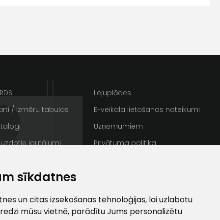
s
Kontakttālrunis
ARDS
Lejuplādes
rti / Izmēru tabulas
E-veikala lietošanas noteikumi
talogi
Uzņēmumiem
 uzdotie jautājumi
Privātuma politika
rakstus
Sīkdatnes
ta veikala
am sīkdatnes
un
privātuma politikai
/ Galerija
Semināru zāle
s un īpašos piedāvājumus e-
ti
es un citas izsekošanas tehnoloģijas, lai uzlabotu
redzi mūsu vietnē, parādītu Jums personalizētu