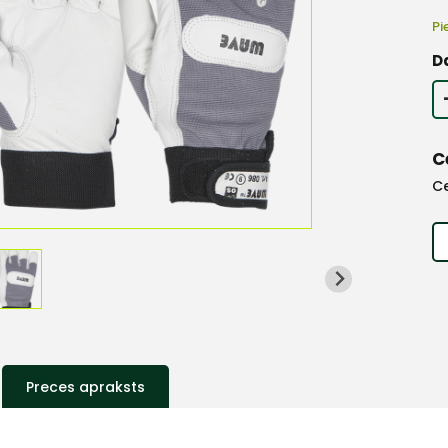
Pi
D
C
C
Preces apraksts