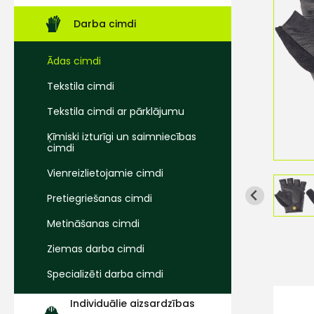
Darba cimdi
Ādas cimdi
Tekstila cimdi
Tekstila cimdi ar pārklājumu
Ķīmiski izturīgi un saimniecības
cimdi
Vienreizlietojamie cimdi
Pretiegriešanas cimdi
Metināšanas cimdi
Ziemas darba cimdi
Specializēti darba cimdi
Individuālie aizsardzības