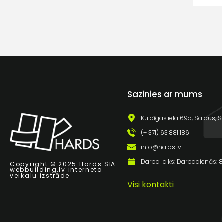
Sazinies ar mums
Kuldīgas iela 69a, Saldus, S
(+ 371) 63 881 186
info@hards.lv
Darba laiks: Darbadienās: 8:
Copyright © 2025 Hards SIA.
webbuilding.lv
interneta
veikalu izstrāde
Visi kontakti