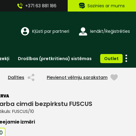
+371 63 881 186
Sazinies ar mums
Kļūsti par partneri
Ienākt/Reģistrēties
zekļi
Drošības (pretkritiena) sistēmas
Outlet
Vienreizlietojamie apģērbi un aksesuāri
Brīdinošās zīmes, lentes, uzlīmes
Dalīties
Pievienot vēlmju sarakstam
arba cimdi bezpirkstu FUSCUS
tikuls:
FUSCUS/10
eejamie izmēri
10