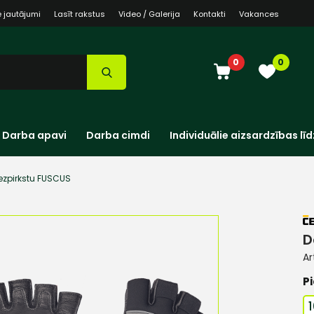
e jautājumi
Lasīt rakstus
Video / Galerija
Kontakti
Vakances
0
0
Darba apavi
Darba cimdi
Individuālie aizsardzības līd
ezpirkstu FUSCUS
D
Ar
Pi