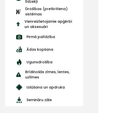
līdzekļi
Drošības (pretkritiena)
sistēmas
Vienreizlietojamie apģērbi
un aksesuāri
Pirmā palīdzība
Ādas kopšana
Ugunsdrošība
Brīdinošās zīmes, lentes,
uzlīmes
Izšūšana un apdruka
Semināru zāle