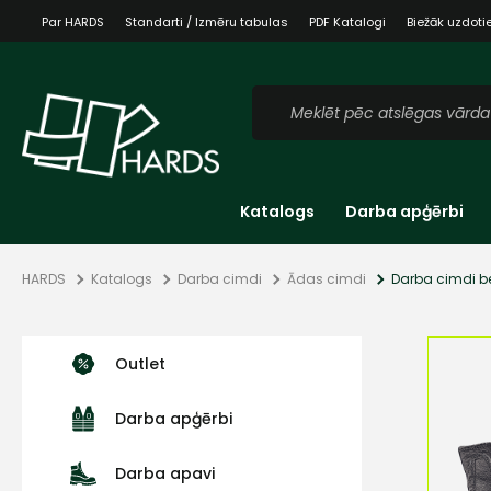
Par HARDS
Standarti / Izmēru tabulas
PDF Katalogi
Biežāk uzdoti
Katalogs
Darba apģērbi
HARDS
Katalogs
Darba cimdi
Ādas cimdi
Darba cimdi b
Outlet
Darba apģērbi
Darba apavi