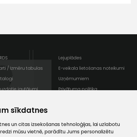
s
Kontakttālrunis
ARDS
Lejuplādes
rti / Izmēru tabulas
E-veikala lietošanas noteikumi
talogi
Uzņēmumiem
 uzdotie jautājumi
Privātuma politika
rakstus
Sīkdatnes
ta veikala
am sīkdatnes
un
privātuma politikai
/ Galerija
Semināru zāle
s un īpašos piedāvājumus e-
ti
es un citas izsekošanas tehnoloģijas, lai uzlabotu
redzi mūsu vietnē, parādītu Jums personalizētu