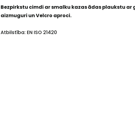
Bezpirkstu cimdi ar smalku kazas ādas plaukstu ar g
aizmuguri un Velcro aproci.
+
Atbilstība: EN ISO 21420
Sazinies
ar
mums!
Atbildēsim
pēc
iespējas