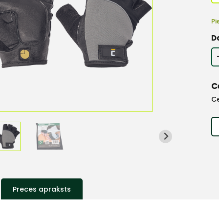
Pi
D
C
C
Preces apraksts