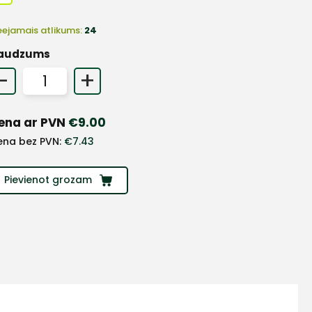
eejamais atlikums:
24
audzums
-
+
ena ar PVN
€
9.00
ena bez PVN:
€
7.43
Pievienot grozam