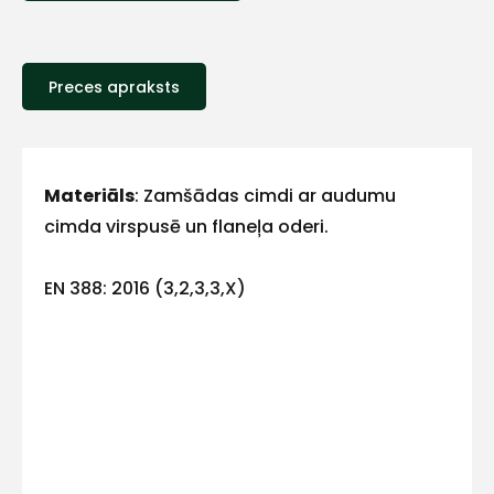
Sazinies
ar
Preces apraksts
mums!
Atbildēsim
pēc
iespējas
Materiāls
: Zamšādas cimdi ar audumu
ātrāk
cimda virspusē un flaneļa oderi.
Vārds
EN 388: 2016 (3,2,3,3,X)
E-pasts