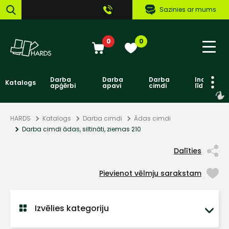
Sazinies ar mums
0
0
Darba
Darba
Darba
Individuāl
Katalogs
apģērbi
apavi
cimdi
līdzekļi
HARDS
Katalogs
Darba cimdi
Ādas cimdi
Darba cimdi ādas, siltināti, ziemas 210
Dalīties
Pievienot vēlmju sarakstam
Izvēlies kategoriju