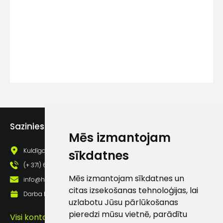
Kontakttālrunis
Ziņojums
Sazinies ar mums
Mēs izmantojam
Piekrītu SIA Hards interne
Kuldīgas iela 69a, Saldus, Saldus nov., LV - 3801
sīkdatnes
lietošanas noteikumiem
(+ 371) 63 881 186
Piekrītu saņemt jaunumu
Mēs izmantojam sīkdatnes un
info@hards.lv
pastā
citas izsekošanas tehnoloģijas, lai
Darba laiks: Darbadienās: 8:00 - 17:00
uzlabotu Jūsu pārlūkošanas
pieredzi mūsu vietnē, parādītu
Visi kontakti
Sūtīt ziņojumu