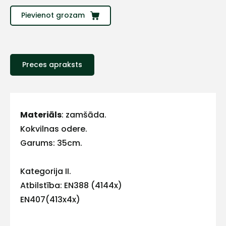
Sazinies
Pievienot grozam
ar
mums!
Preces apraksts
Atbildēsim
pēc
iespējas
ātrāk
Materiāls
: zamšāda.
Kokvilnas odere.
Vārds
Garums: 35cm.
Kategorija II.
E-pasts
Atbilstība: EN388 (4144x)
EN407(413x4x)