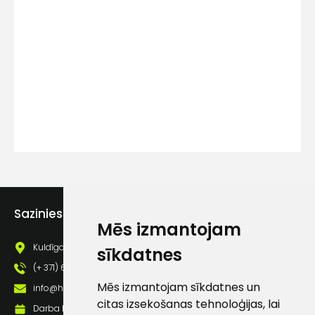
Kontakttālrunis
Ziņojums
Sazinies ar mums
Piekrītu SIA Hards interne
Mēs izmantojam
lietošanas noteikumiem
Kuldīgas iela 69a, Saldus, Saldus nov., LV - 3801
sīkdatnes
Piekrītu saņemt jaunumu
(+ 371) 63 881 186
pastā
Mēs izmantojam sīkdatnes un
info@hards.lv
citas izsekošanas tehnoloģijas, lai
Darba laiks: Darbadienās: 8:00 - 17:00