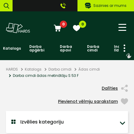
Sazinies ar mums
0
0
Darba
Darba
Darba
Individuāl
Katalogs
apģērbi
apavi
cimdi
līdzekļi
HARDS
Katalogs
Darba cimdi
Ādas cimdi
Darba cimdi ādas metinātāju S 53 F
Dalīties
Pievienot vēlmju sarakstam
Izvēlies kategoriju