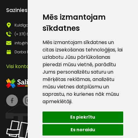
Piekrītu saņemt jaunumu
Sazinies ar mums
pastā
Mēs izmantojam
Kuldīgas iela 69a, Saldus, Saldus nov., LV - 3801
sīkdatnes
Sūtīt ziņojumu
(+ 371) 63 881 186
Mēs izmantojam sīkdatnes un
info@hards.lv
citas izsekošanas tehnoloģijas, lai
Klientu
Darba laiks: Darbadienās: 8:00 - 17:00
uzlabotu Jūsu pārlūkošanas
pieredzi mūsu vietnē, parādītu
atbalsts
Visi kontakti
Jums personalizētu saturu un
mērķētas reklāmas, analizētu
Darbdienās:
mūsu vietnes datplūsmu un
8:00 – 17:00
saprastu, no kurienes nāk mūsu
apmeklētāji.
(+371) 63 881
186
Es piekrītu
info@hards.lv
Es noraidu