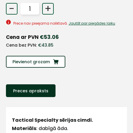
-
+
+
Prece nav pieejama noliktavā.
Jautāt par piegādes laiku
Sazinies
Cena ar PVN
€
53.06
Cena bez PVN:
€
43.85
ar
mums!
Pievienot grozam
Atbildēsim
pēc
iespējas
ātrāk
Preces apraksts
Vārds
Tactical Specialty sērijas cimdi.
Materiāls
: dabīgā āda.