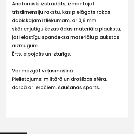
E-pasts
Anatomiski izstrādāts, izmantojot
trīsdimensiju rakstu, kas pielāgots rokas
dabiskajam izliekumam, ar 0,6 mm
skārienjutīgu kazas ādas materiāla plaukstu,
Kontakttālrunis
ļoti elastīgu spandeksa materiālu plaukstas
aizmugurē.
Ērts, elpojošs un izturīgs.
Ziņojums
Var mazgāt veļasmašīnā
Pielietojums: militārā un drošības sfēra,
darbā ar ieročiem, šaušanas sports.
Atbilstība: EN 388: 2003
Piekrītu SIA Hards interne
lietošanas noteikumiem