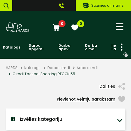
Sazinies ar mums
0
0
Darba
Darba
Darba
Individuāl
Katalogs
apģērbi
apavi
cimdi
līdzekļi
HARDS
Katalogs
Darba cimdi
Ādas cimdi
Cimdi Tactical Shooting RECON 55
Dalīties
Pievienot vēlmju sarakstam
Izvēlies kategoriju