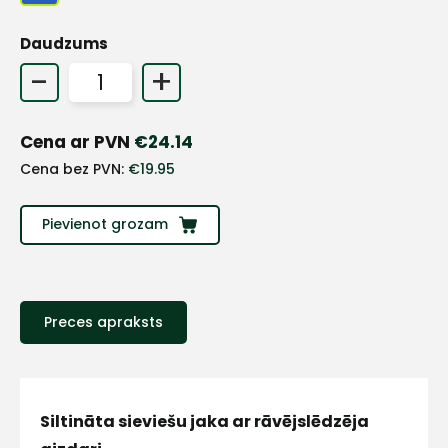
+
Daudzums
-
+
Sazinies
Cena ar PVN
€
24.14
ar
Cena bez PVN:
€
19.95
mums!
Pievienot grozam
Atbildēsim
pēc
iespējas
ātrāk
Preces apraksts
Vārds
Siltināta sieviešu jaka ar rāvējslēdzēja