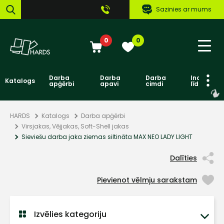
Sazinies ar mums
0
0
Darba
Darba
Darba
Individuāl
Katalogs
apģērbi
apavi
cimdi
līdzekļi
HARDS
Katalogs
Darba apģērbi
Virsjakas, Vējjakas, Soft-Shell jakas
Sieviešu darba jaka ziemas siltināta MAX NEO LADY LIGHT
Dalīties
Pievienot vēlmju sarakstam
Izvēlies kategoriju