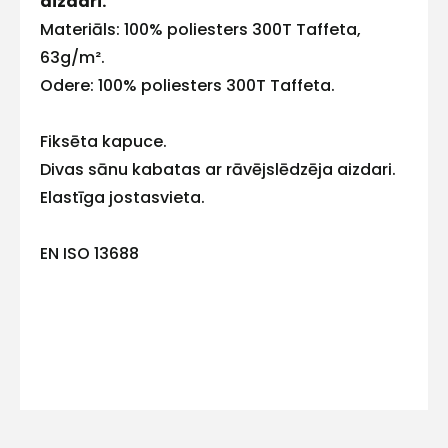
aizdari.
E-pasts
Materiāls: 100% poliesters 300T Taffeta,
63g/m².
Odere: 100% poliesters 300T Taffeta.
Kontakttālrunis
Fiksēta kapuce.
Divas sānu kabatas ar rāvējslēdzēja aizdari.
Elastīga jostasvieta.
Ziņojums
EN ISO 13688
Piekrītu SIA Hards interne
lietošanas noteikumiem