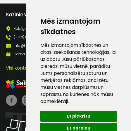
Piekrītu saņemt jaunumu
pastā
Sazinies ar mums
Mēs izmantojam
Kuldīgas iela 69a, Saldus, Saldus nov., LV - 3801
sīkdatnes
Sūtīt ziņojumu
(+ 371) 63 881 186
Mēs izmantojam sīkdatnes un
info@hards.lv
Klientu
citas izsekošanas tehnoloģijas, lai
Darba laiks: Darbadienās: 8:00 - 17:00
uzlabotu Jūsu pārlūkošanas
atbalsts
pieredzi mūsu vietnē, parādītu
Visi kontakti
Jums personalizētu saturu un
mērķētas reklāmas, analizētu
Darbdienās:
mūsu vietnes datplūsmu un
8:00 – 17:00
saprastu, no kurienes nāk mūsu
(+371) 63 881
apmeklētāji.
186
Es piekrītu
info@hards.lv
Es noraidu