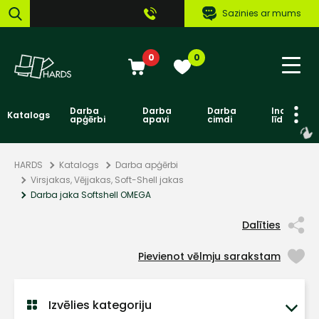
Sazinies ar mums
0
0
Darba
Darba
Darba
Individuāl
Katalogs
apģērbi
apavi
cimdi
līdzekļi
HARDS
Katalogs
Darba apģērbi
Virsjakas, Vējjakas, Soft-Shell jakas
Darba jaka Softshell OMEGA
Dalīties
Pievienot vēlmju sarakstam
Izvēlies kategoriju