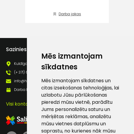
Klientu
Darba jakas
atbalsts
Darbdienās:
8:00 – 17:00
Sazinies ar mums
(+371) 63 881
Mēs izmantojam
186
Kuldīgas iela 69a, Saldus, Saldus nov., LV - 3801
sīkdatnes
info@hards.lv
(+ 371) 63 881 186
Mēs izmantojam sīkdatnes un
info@hards.lv
citas izsekošanas tehnoloģijas, lai
Darba laiks: Darbadienās: 8:00 - 17:00
uzlabotu Jūsu pārlūkošanas
pieredzi mūsu vietnē, parādītu
Visi kontakti
Jums personalizētu saturu un
mērķētas reklāmas, analizētu
mūsu vietnes datplūsmu un
saprastu, no kurienes nāk mūsu