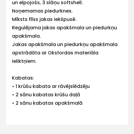
ar
un elpojošs, 3 slāņu softshell.
Noņemamas piedurknes.
mums!
Mīksts flīss jakas iekšpusē.
Atbildēsim
Regulējama jakas apakšmala un piedurkņu
pēc
apakšmala.
iespējas
ātrāk
Jakas apakšmala un piedurkņu apakšmala
apstrādāta ar Oksfordas materiāla
Vārds
ieliktņiem.
Kabatas:
• 1 krūšu kabata ar rāvējslēdzēju
E-pasts
• 2 sānu kabatas krūšu daļā
• 2 sānu kabatas apakšmalā
Kontakttālrunis