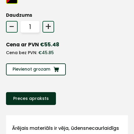
Daudzums
-
+
Cena ar PVN
€
55.48
Cena bez PVN:
€
45.85
Pievienot grozam
+
Preces apraksts
Sazinies
Ārējais materiāls ir vēja, ūdensnecaurlaidīgs