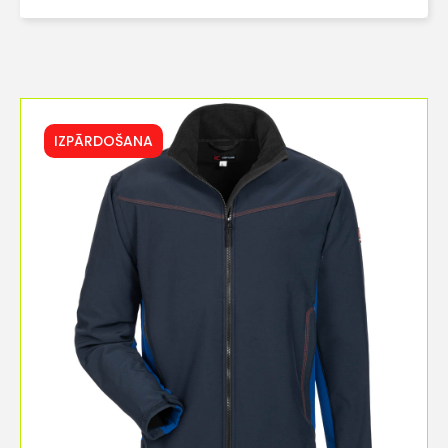
IZPĀRDOŠANA