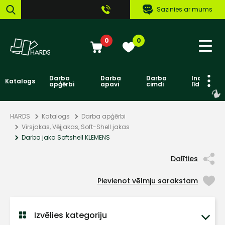
Sazinies ar mums
0
0
Darba
Darba
Darba
Individuāl
Katalogs
apģērbi
apavi
cimdi
līdzekļi
HARDS
Katalogs
Darba apģērbi
Virsjakas, Vējjakas, Soft-Shell jakas
Darba jaka Softshell KLEMENS
Dalīties
Pievienot vēlmju sarakstam
Izvēlies kategoriju