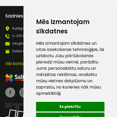
Piekrītu saņemt jaunumu
pastā
Sazinies ar mums
Mēs izmantojam
Kuldīgas iela 69a, Saldus, Saldus nov., LV - 3801
sīkdatnes
Sūtīt ziņojumu
(+ 371) 63 881 186
Mēs izmantojam sīkdatnes un
info@hards.lv
Klientu
citas izsekošanas tehnoloģijas, lai
Darba laiks: Darbadienās: 8:00 - 17:00
uzlabotu Jūsu pārlūkošanas
atbalsts
pieredzi mūsu vietnē, parādītu
Visi kontakti
Jums personalizētu saturu un
mērķētas reklāmas, analizētu
Darbdienās:
8:00 – 17:00
mūsu vietnes datplūsmu un
saprastu, no kurienes nāk mūsu
(+371) 63 881
apmeklētāji.
186
info@hards.lv
Es piekrītu