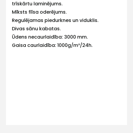
trīskārtu laminējums.
E-pasts
Mīksts flīsa oderējums.
Regulējamas piedurknes un viduklis.
Divas sānu kabatas.
Ūdens necaurlaidība: 3000 mm.
Kontakttālrunis
Gaisa caurlaidība: 1000g/m²/24h.
Ziņojums
Piekrītu SIA Hards interne
lietošanas noteikumiem