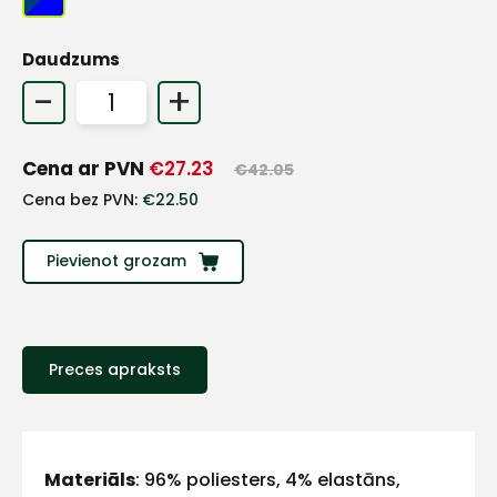
+
Daudzums
-
+
Sazinies
Cena ar PVN
€
27.23
€
42.05
ar
Cena bez PVN:
€
22.50
mums!
Pievienot grozam
Atbildēsim
pēc
iespējas
ātrāk
Preces apraksts
Vārds
Materiāls
: 96% poliesters, 4% elastāns,