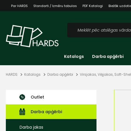
Par HARDS
Standarti / Izmēru tabulas
PDF Katalogi
Biežāk uzdoti
Katalogs
Darba apģērbi
HARDS
Katalogs
Darba apģērbi
Virsjakas, Vējjakas, Soft-Shel
Outlet
Darba apģērbi
Darba jakas