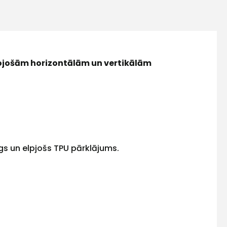
ojošām horizontālām un vertikālām
gs un elpjošs TPU pārklājums.