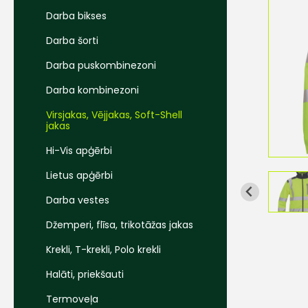
Darba bikses
Darba šorti
Darba puskombinezoni
Darba kombinezoni
Virsjakas, Vējjakas, Soft-Shell
jakas
Hi-Vis apģērbi
Lietus apģērbi
Darba vestes
Džemperi, flīsa, trikotāžas jakas
Krekli, T-krekli, Polo krekli
Halāti, priekšauti
Termoveļa