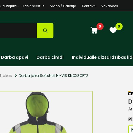
e jautājumi
Lasīt rakstus
Video / Galerija
Kontakti
Vakances
0
0
Darba apavi
Darba cimdi
Individuālie aizsardzības līd
l jakas
Darba jaka Softshell HI-VIS KNOXSOFT2
D
Ar
Pi