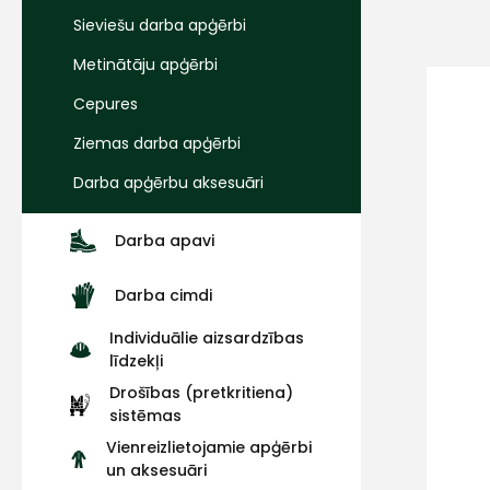
Sieviešu darba apģērbi
Metinātāju apģērbi
Cepures
Ziemas darba apģērbi
Darba apģērbu aksesuāri
Darba apavi
Darba cimdi
Individuālie aizsardzības
līdzekļi
Drošības (pretkritiena)
sistēmas
Vienreizlietojamie apģērbi
un aksesuāri