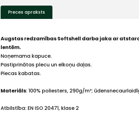
Preces apraksts
Augstas redzamības Softshell darba jaka ar atstar
lentēm.
Noņemama kapuce.
Pastiprinātas plecu un elkoņu daļas.
+
Piecas kabatas.
Materiāls
: 100% poliesters, 290g/m²; ūdensnecaurlaidī
Sazinies
Atbilstība: EN ISO 20471, klase 2
ar