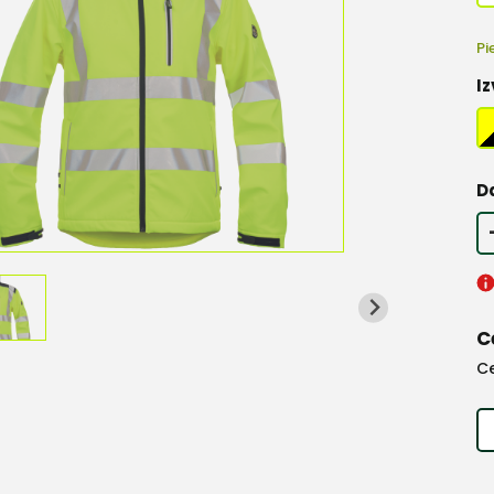
Pi
Iz
D
C
C