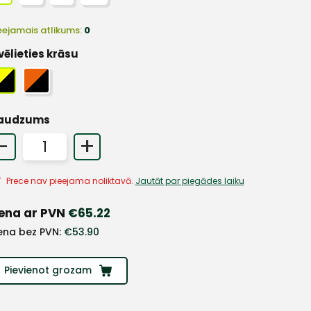
eejamais atlikums:
0
vēlieties krāsu
audzums
-
+
Prece nav pieejama noliktavā.
Jautāt par piegādes laiku
ena ar PVN
€
65.22
ena bez PVN:
€
53.90
Pievienot grozam