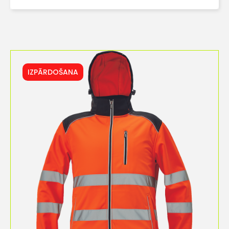
IZPĀRDOŠANA