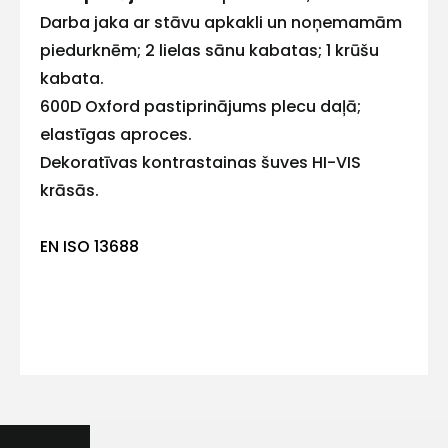
Darba jaka ar stāvu apkakli un noņemamām
piedurknēm; 2 lielas sānu kabatas; 1 krūšu
kabata.
600D Oxford pastiprinājums plecu daļā;
Kontakttālrunis
elastīgas aproces.
Dekoratīvas kontrastainas šuves HI-VIS
krāsās.
Ziņojums
EN ISO 13688
Piekrītu SIA Hards interne
lietošanas noteikumiem