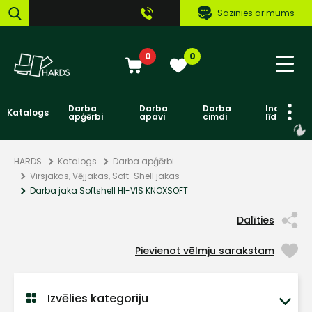
Sazinies ar mums
0
0
Darba
Darba
Darba
Individuāl
Katalogs
apģērbi
apavi
cimdi
līdzekļi
HARDS
Katalogs
Darba apģērbi
Virsjakas, Vējjakas, Soft-Shell jakas
Darba jaka Softshell HI-VIS KNOXSOFT
Dalīties
Pievienot vēlmju sarakstam
Izvēlies kategoriju