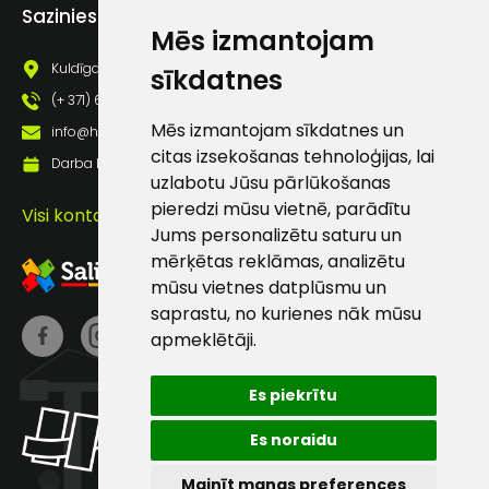
Piekrītu saņemt jaunumu
Sazinies ar mums
pastā
Mēs izmantojam
Kuldīgas iela 69a, Saldus, Saldus nov., LV - 3801
sīkdatnes
(+ 371) 63 881 186
Sūtīt ziņojumu
Mēs izmantojam sīkdatnes un
info@hards.lv
citas izsekošanas tehnoloģijas, lai
Darba laiks: Darbadienās: 8:00 - 17:00
Klientu
uzlabotu Jūsu pārlūkošanas
pieredzi mūsu vietnē, parādītu
Visi kontakti
atbalsts
Jums personalizētu saturu un
mērķētas reklāmas, analizētu
mūsu vietnes datplūsmu un
Darbdienās:
8:00 – 17:00
saprastu, no kurienes nāk mūsu
apmeklētāji.
(+371) 63 881
186
Es piekrītu
info@hards.lv
Es noraidu
Mainīt manas preferences