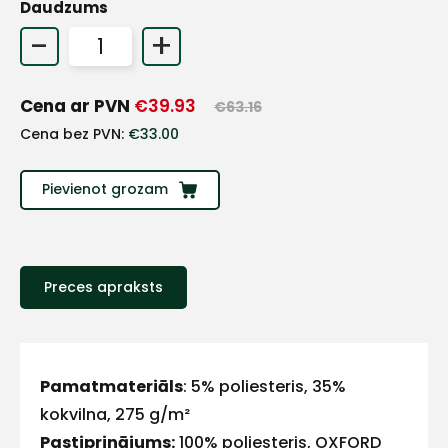
Daudzums
+
-
+
Sazinies
Cena ar PVN
€
39.93
€
63.16
Cena bez PVN:
€
33.00
ar
Pievienot grozam
mums!
Atbildēsim
pēc
iespējas
ātrāk
Preces apraksts
Vārds
Pamatmateriāls
: 5% poliesteris, 35%
kokvilna, 275 g/m²
Pastiprinājums:
100% poliesteris, OXFORD
E-pasts