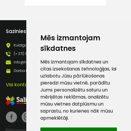
atbalsts
Darbdienās:
Sazinies ar mums
8:00 – 17:00
Mēs izmantojam
(+371) 63 881
Kuldīgas iela 69a, Saldus, Saldus nov., LV - 3801
sīkdatnes
186
(+ 371) 63 881 186
info@hards.lv
Mēs izmantojam sīkdatnes un
info@hards.lv
citas izsekošanas tehnoloģijas, lai
Darba laiks: Darbadienās: 8:00 - 17:00
uzlabotu Jūsu pārlūkošanas
pieredzi mūsu vietnē, parādītu
Visi kontakti
Jums personalizētu saturu un
mērķētas reklāmas, analizētu
mūsu vietnes datplūsmu un
saprastu, no kurienes nāk mūsu
apmeklētāji.