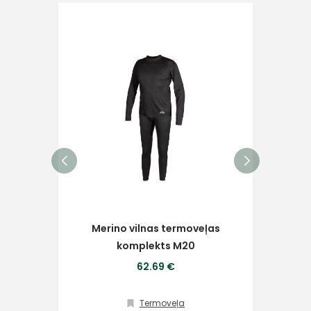
Ziņojums
Piekrītu SIA Hards interne
lietošanas noteikumiem
Piekrītu saņemt jaunumu
pastā
Merino vilnas termoveļas
Ter
komplekts M20
Sūtīt ziņojumu
62.69 €
Klientu
Termoveļa