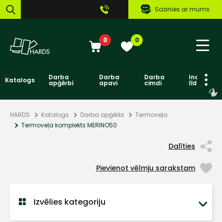
Sazinies ar mums
0
0
Darba
Darba
Darba
Individuāl
Katalogs
apģērbi
apavi
cimdi
līdzekļi
HARDS
Katalogs
Darba apģērbi
Termoveļa
Termoveļa komplekts MERINO50
Dalīties
Pievienot vēlmju sarakstam
Izvēlies kategoriju