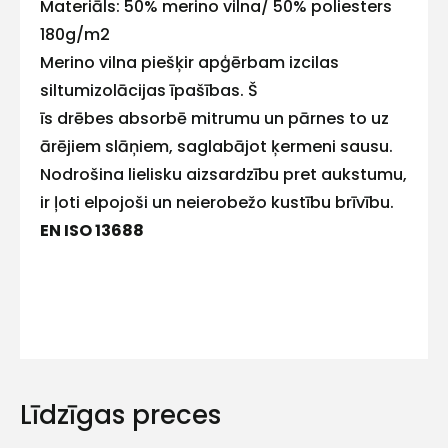
Materiāls: 50% merino vilna/ 50% poliesters
mums!
180g/m2
Merino vilna piešķir apģērbam izcilas
Atbildēsim
pēc
siltumizolācijas īpašības. Š
iespējas
ātrāk
īs drēbes absorbē mitrumu un pārnes to uz
ārējiem slāņiem, saglabājot ķermeni sausu.
Vārds
Nodrošina lielisku aizsardzību pret aukstumu,
ir ļoti elpojoši un neierobežo kustību brīvību.
EN ISO 13688
E-pasts
Kontakttālrunis
Līdzīgas preces