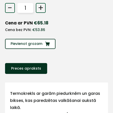
-
+
Cena ar PVN
€
65.18
Cena bez PVN:
€
53.86
Pievienot grozam
Preces apraksts
+
Sazinies
Termokrekls ar garām piedurknēm un garas
bikses, kas paredzētas valkāšanai aukstā
ar
laikā.