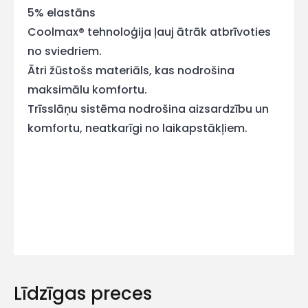
5% elastāns
mums!
Coolmax® tehnoloģija ļauj ātrāk atbrīvoties
Atbildēsim
no sviedriem.
pēc
iespējas
Ātri žūstošs materiāls, kas nodrošina
ātrāk
maksimālu komfortu.
Trīsslāņu sistēma nodrošina aizsardzību un
Vārds
komfortu, neatkarīgi no laikapstākļiem.
E-pasts
Kontakttālrunis
Līdzīgas preces