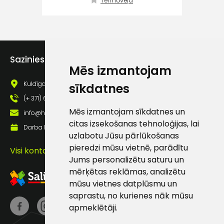
Termoveļa
atbalsts
Darbdienās:
8:00 – 17:00
Sazinies ar mums
Mēs izmantojam
(+371) 63 881
186
Kuldīgas iela 69a, Saldus, Saldus nov., LV - 3801
sīkdatnes
(+ 371) 63 881 186
info@hards.lv
Mēs izmantojam sīkdatnes un
info@hards.lv
citas izsekošanas tehnoloģijas, lai
Darba laiks: Darbadienās: 8:00 - 17:00
uzlabotu Jūsu pārlūkošanas
pieredzi mūsu vietnē, parādītu
Visi kontakti
Jums personalizētu saturu un
mērķētas reklāmas, analizētu
mūsu vietnes datplūsmu un
saprastu, no kurienes nāk mūsu
apmeklētāji.