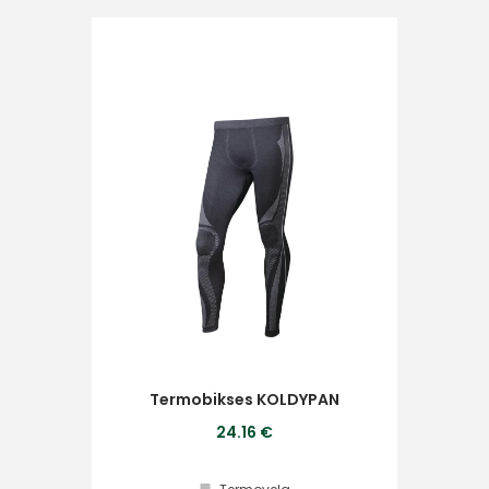
Ziņojums
Piekrītu SIA Hards interne
lietošanas noteikumiem
Piekrītu saņemt jaunumu
pastā
Termobikses KOLDYPAN
Sūtīt ziņojumu
24.16 €
Klientu