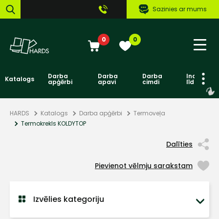
Sazinies ar mums
0
0
Darba
Darba
Darba
Individuāl
Katalogs
apģērbi
apavi
cimdi
līdzekļi
HARDS
Katalogs
Darba apģērbi
Termoveļa
Termokrekls KOLDYTOP
Dalīties
Pievienot vēlmju sarakstam
Izvēlies kategoriju