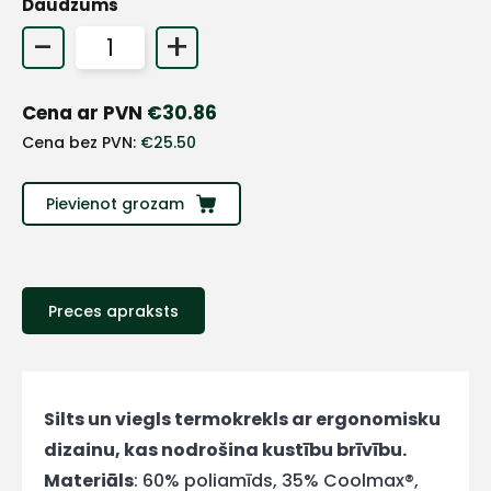
Daudzums
-
+
Cena ar PVN
€
30.86
Cena bez PVN:
€
25.50
Pievienot grozam
Preces apraksts
+
Sazinies
Silts un viegls termokrekls ar ergonomisku
dizainu, kas nodrošina kustību brīvību.
ar
Materiāls
: 60% poliamīds, 35% Coolmax®,