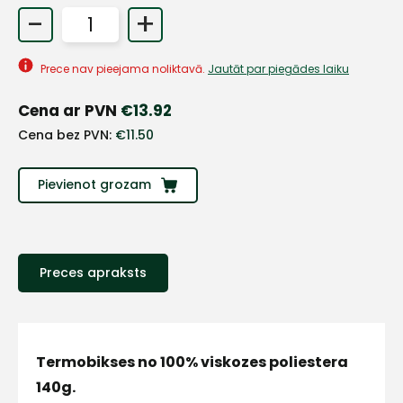
-
+
+
Prece nav pieejama noliktavā.
Jautāt par piegādes laiku
Sazinies
Cena ar PVN
€
13.92
Cena bez PVN:
€
11.50
ar
Pievienot grozam
mums!
Atbildēsim
pēc
iespējas
ātrāk
Preces apraksts
Vārds
Termobikses no 100% viskozes poliestera
140g.