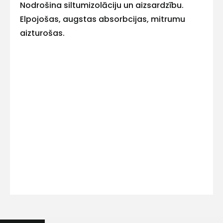
E-pasts
Nodrošina siltumizolāciju un aizsardzību.
Elpojošas, augstas absorbcijas, mitrumu
aizturošas.
Kontakttālrunis
Ziņojums
Piekrītu SIA Hards interne
lietošanas noteikumiem