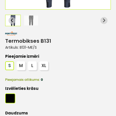
Termobikses B131
Artikuls:
B131-ME/S
Pieejamie izmēri
S
M
L
XL
Pieejamais atlikums:
0
Izvēlieties krāsu
Daudzums