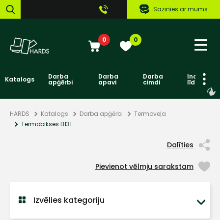
Sazinies ar mums
0
0
Darba
Darba
Darba
Individuāl
Katalogs
apģērbi
apavi
cimdi
līdzekļi
HARDS
Katalogs
Darba apģērbi
Termoveļa
Termobikses B131
Dalīties
Pievienot vēlmju sarakstam
Izvēlies kategoriju