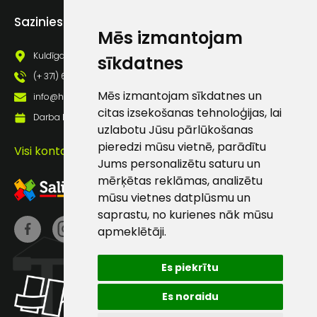
Piekrītu saņemt jaunumu
Sazinies ar mums
pastā
Mēs izmantojam
Kuldīgas iela 69a, Saldus, Saldus nov., LV - 3801
sīkdatnes
Sūtīt ziņojumu
(+ 371) 63 881 186
Mēs izmantojam sīkdatnes un
info@hards.lv
citas izsekošanas tehnoloģijas, lai
Klientu
Darba laiks: Darbadienās: 8:00 - 17:00
uzlabotu Jūsu pārlūkošanas
pieredzi mūsu vietnē, parādītu
Visi kontakti
atbalsts
Jums personalizētu saturu un
mērķētas reklāmas, analizētu
Darbdienās:
mūsu vietnes datplūsmu un
8:00 – 17:00
saprastu, no kurienes nāk mūsu
apmeklētāji.
(+371) 63 881
186
Es piekrītu
info@hards.lv
Es noraidu