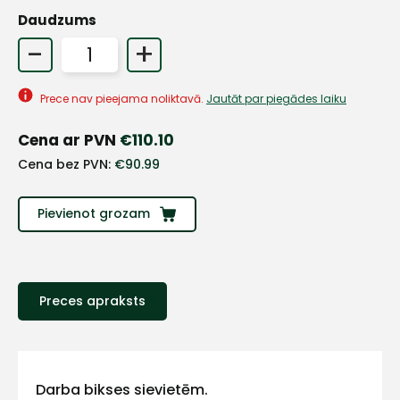
Daudzums
-
+
+
Prece nav pieejama noliktavā.
Jautāt par piegādes laiku
Sazinies
Cena ar PVN
€
110.10
ar
Cena bez PVN:
€
90.99
mums!
Pievienot grozam
Atbildēsim
pēc
iespējas
ātrāk
Preces apraksts
Vārds
Darba bikses sievietēm.