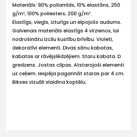
Materiāls: 90% poliamīds, 10% elastāns, 250
E-pasts
g/m², 100% poliesters, 200 g/m².
Elastīgs, viegls, izturīgs un elpojošs audums.
Galvenais materiāls elastīgs 4 virzienos, lai
nodrošinātu izcilu kustību brīvību. Violeti,
Kontakttālrunis
dekoratīvi elementi. Divas sānu kabatas,
kabatas ar rāvējslēdzējiem. Staru kabata. D
gredzens. Jostas cilpas. Atstarojoši elementi
uz ceļiem. Iespēja pagarināt staras par 4 cm.
Ziņojums
Bikses vizuāli slaidina koptēlu.
Piekrītu SIA Hards interne
lietošanas noteikumiem