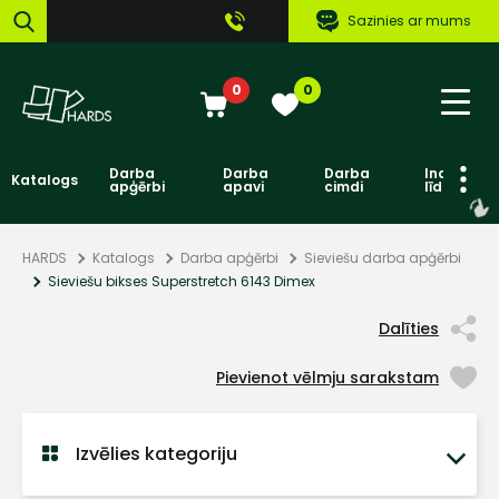
Sazinies ar mums
0
0
Darba
Darba
Darba
Individuāl
Katalogs
apģērbi
apavi
cimdi
līdzekļi
HARDS
Katalogs
Darba apģērbi
Sieviešu darba apģērbi
Sieviešu bikses Superstretch 6143 Dimex
Dalīties
Pievienot vēlmju sarakstam
Izvēlies kategoriju