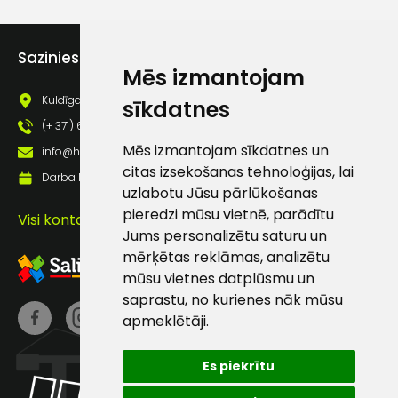
Piekrītu saņemt jaunumu
pastā
Sazinies ar mums
Mēs izmantojam
Kuldīgas iela 69a, Saldus, Saldus nov., LV - 3801
sīkdatnes
Sūtīt ziņojumu
(+ 371) 63 881 186
Mēs izmantojam sīkdatnes un
info@hards.lv
Klientu
citas izsekošanas tehnoloģijas, lai
Darba laiks: Darbadienās: 8:00 - 17:00
uzlabotu Jūsu pārlūkošanas
atbalsts
pieredzi mūsu vietnē, parādītu
Visi kontakti
Jums personalizētu saturu un
mērķētas reklāmas, analizētu
Darbdienās:
8:00 – 17:00
mūsu vietnes datplūsmu un
saprastu, no kurienes nāk mūsu
(+371) 63 881
apmeklētāji.
186
info@hards.lv
Es piekrītu